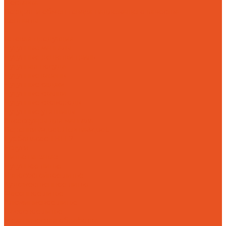
Доставка
Возврат и обмен товара надлежащего качества
Контакты
...
Готовая продукция
Чугунные мангалы
Чугунные решетки гриль
Чугунная посуда
Чугунные казаны
Чугунные саджи
Чугунные скалки
Чугунные сковороды
Чугунные утятницы
Аксессуары для мангала
Воронки &quot;Левша&quot;
Турбонасос ТНП-2
Услуги
Литье на заказ
Чугунное литье
Износостойкое литье
Художественное литье
Фасонное литье
Алюминиевое литье
Насосное литье
Механическая обработка