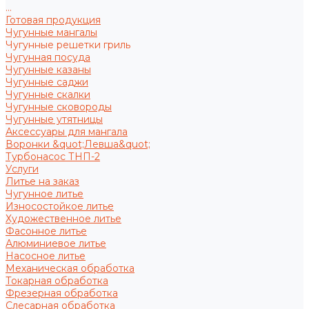
...
Готовая продукция
Чугунные мангалы
Чугунные решетки гриль
Чугунная посуда
Чугунные казаны
Чугунные саджи
Чугунные скалки
Чугунные сковороды
Чугунные утятницы
Аксессуары для мангала
Воронки &quot;Левша&quot;
Турбонасос ТНП-2
Услуги
Литье на заказ
Чугунное литье
Износостойкое литье
Художественное литье
Фасонное литье
Алюминиевое литье
Насосное литье
Механическая обработка
Токарная обработка
Фрезерная обработка
Слесарная обработка