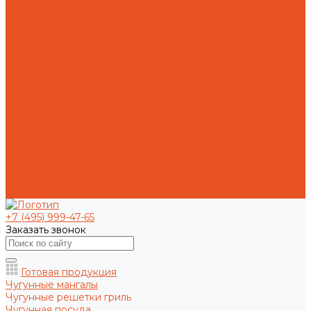
Токарная обработка
Фрезерная обработка
Слесарная обработка
О компании
Отзывы
Статьи
Политика конфиденциальности
Пользовательское соглашение
Публичная оферта
Презентация
Оптовым покупателям
Доставка и оплата
Способы оплаты заказа
Доставка
Возврат и обмен товара надлежащего качества
Контакты
+7 (495) 999-47-65
Заказать звонок
Готовая продукция
Чугунные мангалы
Чугунные решетки гриль
Чугунная посуда