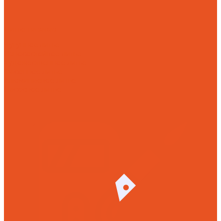
Литье на заказ
Чугунное литье
Износостойкое литье
Художественное литье
Фасонное литье
Алюминиевое литье
Насосное литье