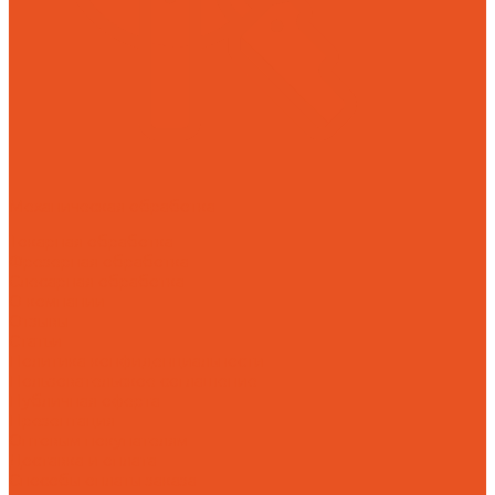
Механическая обработка
Токарная обработка
Фрезерная обработка
Слесарная обработка
О компании
Отзывы
Статьи
Политика конфиденциальности
Пользовательское соглашение
Публичная оферта
Презентация
Оптовым покупателям
Доставка и оплата
Способы оплаты заказа