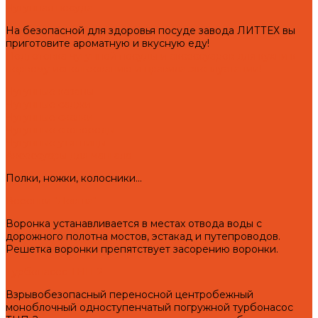
Чугунная посуда
На безопасной для здоровья посуде завода ЛИТТЕХ вы
приготовите ароматную и вкусную еду!
Подготовка чугунной посуды и аксессуаров для кухни к
первому использованию и правила эксплуатации!
Чугунные казаны
Чугунные саджи
Чугунные скалки
Чугунные сковороды
Чугунные утятницы
Аксессуары для мангала
Полки, ножки, колосники...
Воронки "Левша"
Воронка устанавливается в местах отвода воды с
дорожного полотна мостов, эстакад и путепроводов.
Решетка воронки препятствует засорению воронки.
Турбонасос ТНП-2
Взрывобезопасный переносной центробежный
моноблочный одноступенчатый погружной турбонасос