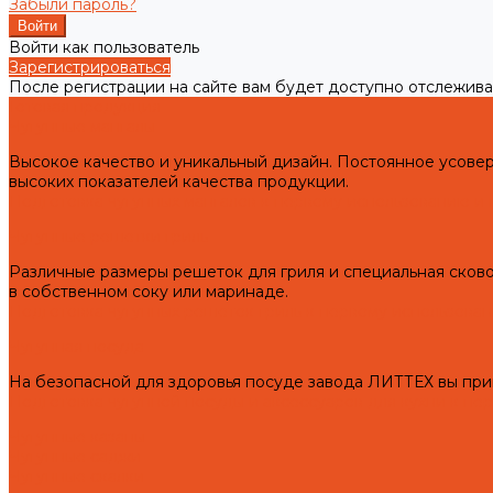
Забыли пароль?
Войти как пользователь
Зарегистрироваться
После регистрации на сайте вам будет доступно отслежива
Готовая продукция
Чугунные мангалы
Высокое качество и уникальный дизайн. Постоянное усов
высоких показателей качества продукции.
Подготовка чугунных мангалов к первому использованию и 
Чугунные решетки гриль
Различные размеры решеток для гриля и специальная сково
в собственном соку или маринаде.
Подготовка чугунных решеток гриль к первому использован
Чугунная посуда
На безопасной для здоровья посуде завода ЛИТТЕХ вы при
Подготовка чугунной посуды и аксессуаров для кухни к пе
Чугунные казаны
Чугунные саджи
Чугунные скалки