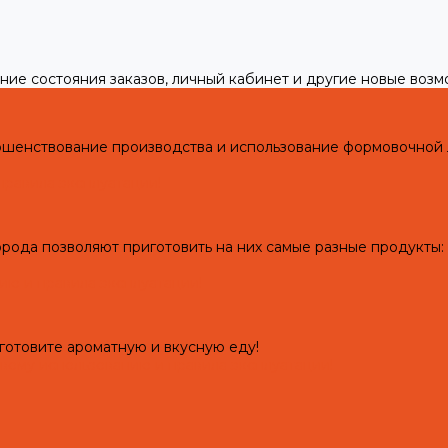
ние состояния заказов, личный кабинет и другие новые воз
ершенствование производства и использование формовочной
правила эксплуатации!
рода позволяют приготовить на них самые разные продукты: 
ию и правила эксплуатации!
готовите ароматную и вкусную еду!
рвому использованию и правила эксплуатации!