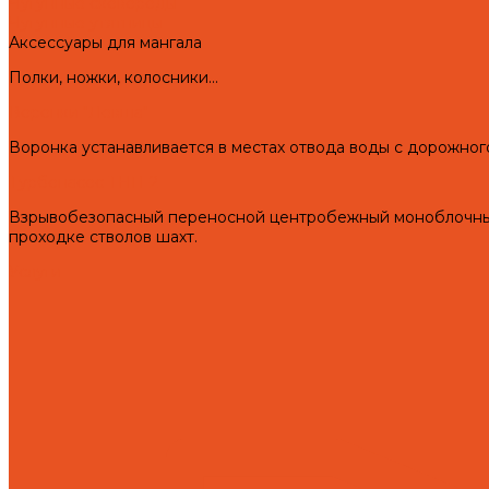
Чугунные сковороды
Чугунные утятницы
Аксессуары для мангала
Полки, ножки, колосники...
Воронки "Левша"
Воронка устанавливается в местах отвода воды с дорожног
Турбонасос ТНП-2
Взрывобезопасный переносной центробежный моноблочный 
проходке стволов шахт.
Услуги