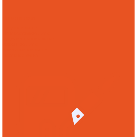
Литье на заказ
Чугунное литье
Износостойкое литье
Художественное литье
Фасонное литье
Алюминиевое литье
Насосное литье