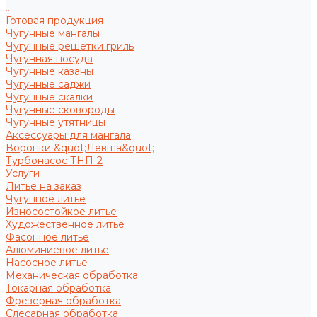
...
Готовая продукция
Чугунные мангалы
Чугунные решетки гриль
Чугунная посуда
Чугунные казаны
Чугунные саджи
Чугунные скалки
Чугунные сковороды
Чугунные утятницы
Аксессуары для мангала
Воронки &quot;Левша&quot;
Турбонасос ТНП-2
Услуги
Литье на заказ
Чугунное литье
Износостойкое литье
Художественное литье
Фасонное литье
Алюминиевое литье
Насосное литье
Механическая обработка
Токарная обработка
Фрезерная обработка
Слесарная обработка