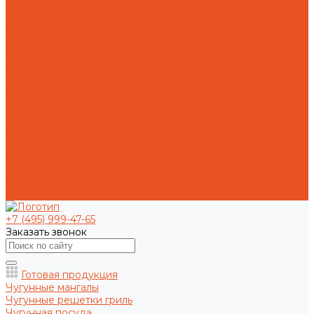
Токарная обработка
Фрезерная обработка
Слесарная обработка
О компании
Отзывы
Статьи
Политика конфиденциальности
Пользовательское соглашение
Публичная оферта
Презентация
Оптовым покупателям
Доставка и оплата
Способы оплаты заказа
Доставка
Возврат и обмен товара надлежащего качества
Контакты
+7 (495) 999-47-65
Заказать звонок
Готовая продукция
Чугунные мангалы
Чугунные решетки гриль
Чугунная посуда