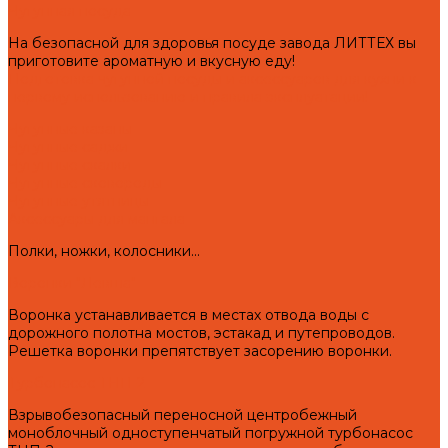
Чугунная посуда
На безопасной для здоровья посуде завода ЛИТТЕХ вы
приготовите ароматную и вкусную еду!
Подготовка чугунной посуды и аксессуаров для кухни к
первому использованию и правила эксплуатации!
Чугунные казаны
Чугунные саджи
Чугунные скалки
Чугунные сковороды
Чугунные утятницы
Аксессуары для мангала
Полки, ножки, колосники...
Воронки "Левша"
Воронка устанавливается в местах отвода воды с
дорожного полотна мостов, эстакад и путепроводов.
Решетка воронки препятствует засорению воронки.
Турбонасос ТНП-2
Взрывобезопасный переносной центробежный
моноблочный одноступенчатый погружной турбонасос