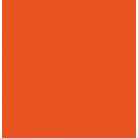
Доставка
Возврат и обмен товара надлежащего качества
Контакты
...
Готовая продукция
Чугунные мангалы
Чугунные решетки гриль
Чугунная посуда
Чугунные казаны
Чугунные саджи
Чугунные скалки
Чугунные сковороды
Чугунные утятницы
Аксессуары для мангала
Воронки &quot;Левша&quot;
Турбонасос ТНП-2
Услуги
Литье на заказ
Чугунное литье
Износостойкое литье
Художественное литье
Фасонное литье
Алюминиевое литье
Насосное литье
Механическая обработка