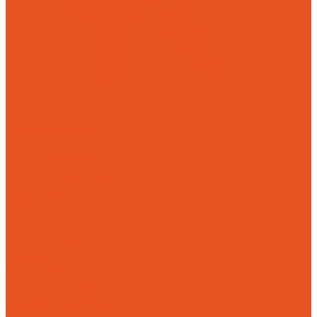
Механическая обработка
Токарная обработка
Фрезерная обработка
Слесарная обработка
О компании
Отзывы
Статьи
Политика конфиденциальности
Пользовательское соглашение
Публичная оферта
Презентация
Оптовым покупателям
Доставка и оплата
Способы оплаты заказа