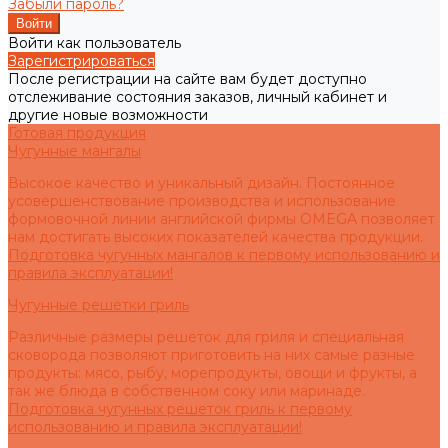
Забыли пароль?
Войти как пользователь
Зарегистрироваться
После регистрации на сайте вам будет доступно
отслеживание состояния заказов, личный кабинет и
другие новые возможности
Готовая продукция
Чугунные мангалы
Высокое качество и уникальный дизайн. Постоянное
усовершенствование производства и использование
формовочной линии английской фирмы OMEGA позволяет
нам достигать высоких показателей качества продукции.
Подготовка чугунных мангалов к первому использованию и
правила эксплуатации!
Чугунные решетки гриль
Различные размеры решеток для гриля и специальная
сковорода позволяют приготовить на них самые разные
продукты: мясо, рыбу, морепродукты, овощи и фрукты, а
так же блюда в собственном соку или маринаде.
Подготовка чугунных решеток гриль к первому
использованию и правила эксплуатации!