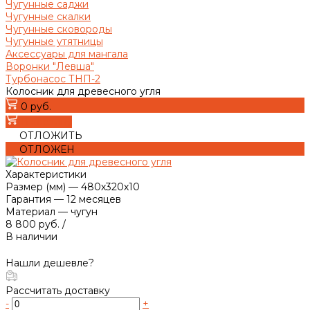
Чугунные саджи
Чугунные скалки
Чугунные сковороды
Чугунные утятницы
Аксессуары для мангала
Воронки "Левша"
Турбонасос ТНП-2
Колосник для древесного угля
0 руб.
В корзину
ОТЛОЖИТЬ
ОТЛОЖЕН
Характеристики
Размер (мм)
—
480х320х10
Гарантия
—
12 месяцев
Материал
—
чугун
8 800 руб.
/
В наличии
Нашли дешевле?
Рассчитать доставку
-
+