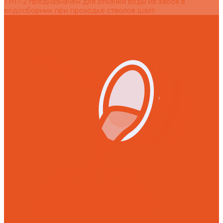
ТНП-2 предназначен для откачки воды из забоя в
водосборник при проходке стволов шахт.
Услуги