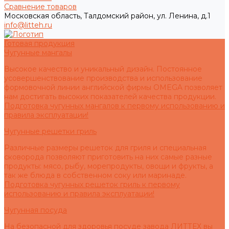
Сравнение товаров
Московская область, Талдомский район, ул. Ленина, д.1
info@litteh.ru
Готовая продукция
Чугунные мангалы
Высокое качество и уникальный дизайн. Постоянное
усовершенствование производства и использование
формовочной линии английской фирмы OMEGA позволяет
нам достигать высоких показателей качества продукции.
Подготовка чугунных мангалов к первому использованию и
правила эксплуатации!
Чугунные решетки гриль
Различные размеры решеток для гриля и специальная
сковорода позволяют приготовить на них самые разные
продукты: мясо, рыбу, морепродукты, овощи и фрукты, а
так же блюда в собственном соку или маринаде.
Подготовка чугунных решеток гриль к первому
использованию и правила эксплуатации!
Чугунная посуда
На безопасной для здоровья посуде завода ЛИТТЕХ вы