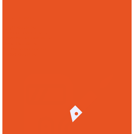
Литье на заказ
Чугунное литье
Износостойкое литье
Художественное литье
Фасонное литье
Алюминиевое литье
Насосное литье