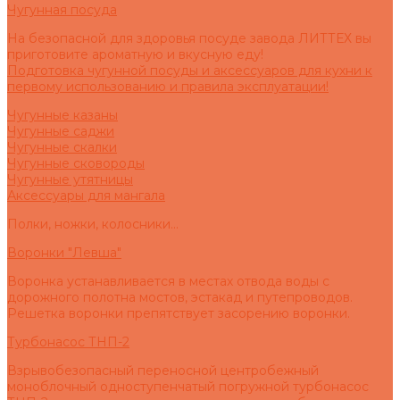
Чугунная посуда
На безопасной для здоровья посуде завода ЛИТТЕХ вы
приготовите ароматную и вкусную еду!
Подготовка чугунной посуды и аксессуаров для кухни к
первому использованию и правила эксплуатации!
Чугунные казаны
Чугунные саджи
Чугунные скалки
Чугунные сковороды
Чугунные утятницы
Аксессуары для мангала
Полки, ножки, колосники...
Воронки "Левша"
Воронка устанавливается в местах отвода воды с
дорожного полотна мостов, эстакад и путепроводов.
Решетка воронки препятствует засорению воронки.
Турбонасос ТНП-2
Взрывобезопасный переносной центробежный
моноблочный одноступенчатый погружной турбонасос