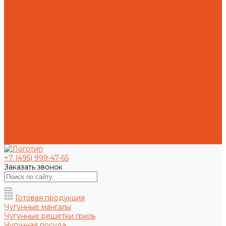
Токарная обработка
Фрезерная обработка
Слесарная обработка
О компании
Отзывы
Статьи
Политика конфиденциальности
Пользовательское соглашение
Публичная оферта
Презентация
Оптовым покупателям
Доставка и оплата
Способы оплаты заказа
Доставка
Возврат и обмен товара надлежащего качества
Контакты
+7 (495) 999-47-65
Заказать звонок
Готовая продукция
Чугунные мангалы
Чугунные решетки гриль
Чугунная посуда