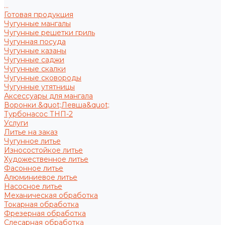
...
Готовая продукция
Чугунные мангалы
Чугунные решетки гриль
Чугунная посуда
Чугунные казаны
Чугунные саджи
Чугунные скалки
Чугунные сковороды
Чугунные утятницы
Аксессуары для мангала
Воронки &quot;Левша&quot;
Турбонасос ТНП-2
Услуги
Литье на заказ
Чугунное литье
Износостойкое литье
Художественное литье
Фасонное литье
Алюминиевое литье
Насосное литье
Механическая обработка
Токарная обработка
Фрезерная обработка
Слесарная обработка