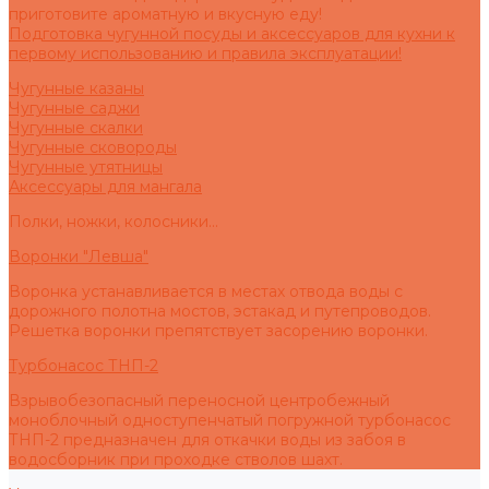
приготовите ароматную и вкусную еду!
Подготовка чугунной посуды и аксессуаров для кухни к
первому использованию и правила эксплуатации!
Чугунные казаны
Чугунные саджи
Чугунные скалки
Чугунные сковороды
Чугунные утятницы
Аксессуары для мангала
Полки, ножки, колосники...
Воронки "Левша"
Воронка устанавливается в местах отвода воды с
дорожного полотна мостов, эстакад и путепроводов.
Решетка воронки препятствует засорению воронки.
Турбонасос ТНП-2
Взрывобезопасный переносной центробежный
моноблочный одноступенчатый погружной турбонасос
ТНП-2 предназначен для откачки воды из забоя в
водосборник при проходке стволов шахт.