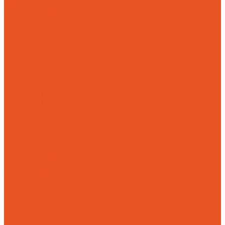
Доставка
Возврат и обмен товара надлежащего качества
Контакты
...
Готовая продукция
Чугунные мангалы
Чугунные решетки гриль
Чугунная посуда
Чугунные казаны
Чугунные саджи
Чугунные скалки
Чугунные сковороды
Чугунные утятницы
Аксессуары для мангала
Воронки &quot;Левша&quot;
Турбонасос ТНП-2
Услуги
Литье на заказ
Чугунное литье
Износостойкое литье
Художественное литье
Фасонное литье
Алюминиевое литье
Насосное литье
Механическая обработка