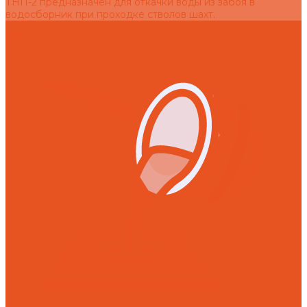
ТНП-2 предназначен для откачки воды из забоя в
водосборник при проходке стволов шахт.
Услуги