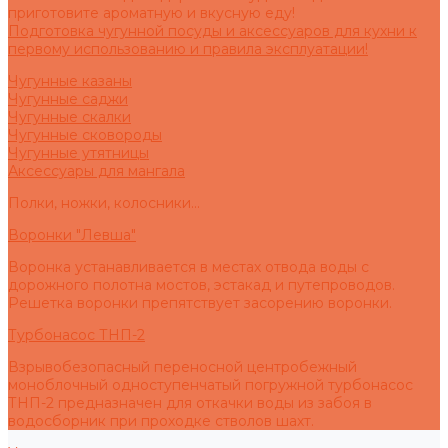
приготовите ароматную и вкусную еду!
Подготовка чугунной посуды и аксессуаров для кухни к
первому использованию и правила эксплуатации!
Чугунные казаны
Чугунные саджи
Чугунные скалки
Чугунные сковороды
Чугунные утятницы
Аксессуары для мангала
Полки, ножки, колосники...
Воронки "Левша"
Воронка устанавливается в местах отвода воды с
дорожного полотна мостов, эстакад и путепроводов.
Решетка воронки препятствует засорению воронки.
Турбонасос ТНП-2
Взрывобезопасный переносной центробежный
моноблочный одноступенчатый погружной турбонасос
ТНП-2 предназначен для откачки воды из забоя в
водосборник при проходке стволов шахт.