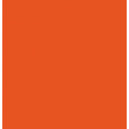
Доставка
Возврат и обмен товара надлежащего качества
Контакты
...
Готовая продукция
Чугунные мангалы
Чугунные решетки гриль
Чугунная посуда
Чугунные казаны
Чугунные саджи
Чугунные скалки
Чугунные сковороды
Чугунные утятницы
Аксессуары для мангала
Воронки &quot;Левша&quot;
Турбонасос ТНП-2
Услуги
Литье на заказ
Чугунное литье
Износостойкое литье
Художественное литье
Фасонное литье
Алюминиевое литье
Насосное литье
Механическая обработка