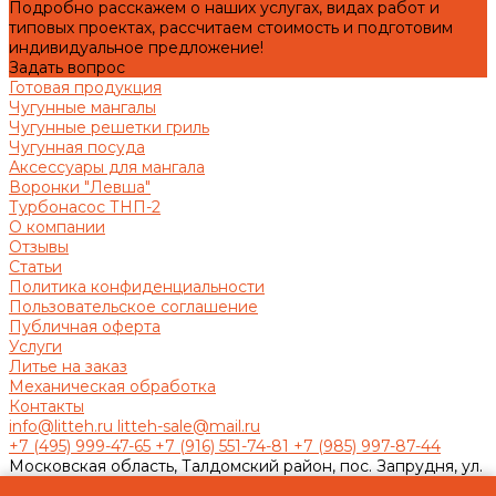
Подробно расскажем о наших услугах, видах работ и
типовых проектах, рассчитаем стоимость и подготовим
индивидуальное предложение!
Задать вопрос
Готовая продукция
Чугунные мангалы
Чугунные решетки гриль
Чугунная посуда
Аксессуары для мангала
Воронки "Левша"
Турбонасос ТНП-2
О компании
Отзывы
Статьи
Политика конфиденциальности
Пользовательское соглашение
Публичная оферта
Услуги
Литье на заказ
Механическая обработка
Контакты
info@litteh.ru
litteh-sale@mail.ru
+7 (495) 999-47-65
+7 (916) 551-74-81
+7 (985) 997-87-44
Московская область, Талдомский район, пос. Запрудня, ул.
Ленина, д.1