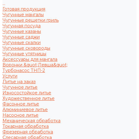
...
Готовая продукция
Чугунные мангалы
Чугунные решетки гриль
Чугунная посуда
Чугунные казаны
Чугунные саджи
Чугунные скалки
Чугунные сковороды
Чугунные утятницы
Аксессуары для мангала
Воронки &quot;Левша&quot;
Турбонасос ТНП-2
Услуги
Литье на заказ
Чугунное литье
Износостойкое литье
Художественное литье
Фасонное литье
Алюминиевое литье
Насосное литье
Механическая обработка
Токарная обработка
Фрезерная обработка
Слесарная обработка