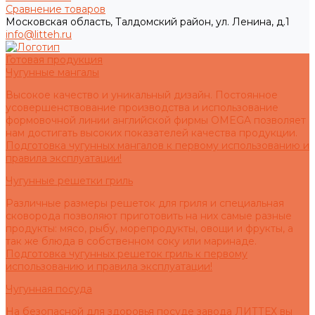
Сравнение товаров
Московская область, Талдомский район, ул. Ленина, д.1
info@litteh.ru
Готовая продукция
Чугунные мангалы
Высокое качество и уникальный дизайн. Постоянное
усовершенствование производства и использование
формовочной линии английской фирмы OMEGA позволяет
нам достигать высоких показателей качества продукции.
Подготовка чугунных мангалов к первому использованию и
правила эксплуатации!
Чугунные решетки гриль
Различные размеры решеток для гриля и специальная
сковорода позволяют приготовить на них самые разные
продукты: мясо, рыбу, морепродукты, овощи и фрукты, а
так же блюда в собственном соку или маринаде.
Подготовка чугунных решеток гриль к первому
использованию и правила эксплуатации!
Чугунная посуда
На безопасной для здоровья посуде завода ЛИТТЕХ вы