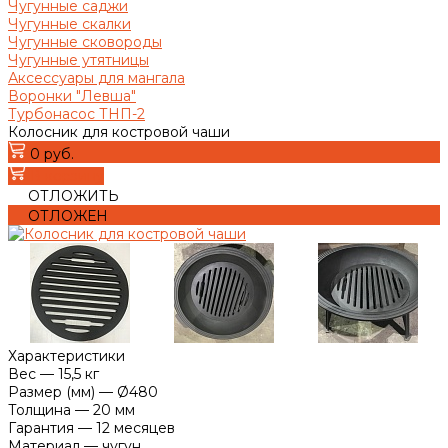
Чугунные саджи
Чугунные скалки
Чугунные сковороды
Чугунные утятницы
Аксессуары для мангала
Воронки "Левша"
Турбонасос ТНП-2
Колосник для костровой чаши
0 руб.
В корзину
ОТЛОЖИТЬ
ОТЛОЖЕН
Характеристики
Вес
—
15,5 кг
Размер (мм)
—
Ø480
Толщина
—
20 мм
Гарантия
—
12 месяцев
Материал
—
чугун