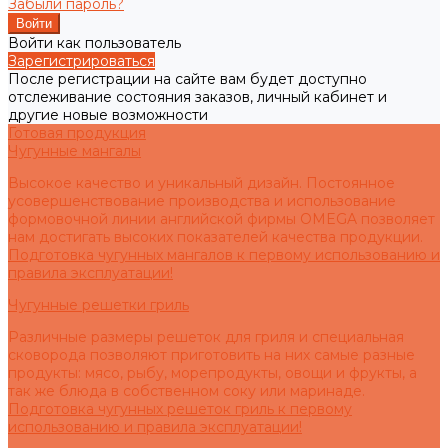
Забыли пароль?
Войти как пользователь
Зарегистрироваться
После регистрации на сайте вам будет доступно
отслеживание состояния заказов, личный кабинет и
другие новые возможности
Готовая продукция
Чугунные мангалы
Высокое качество и уникальный дизайн. Постоянное
усовершенствование производства и использование
формовочной линии английской фирмы OMEGA позволяет
нам достигать высоких показателей качества продукции.
Подготовка чугунных мангалов к первому использованию и
правила эксплуатации!
Чугунные решетки гриль
Различные размеры решеток для гриля и специальная
сковорода позволяют приготовить на них самые разные
продукты: мясо, рыбу, морепродукты, овощи и фрукты, а
так же блюда в собственном соку или маринаде.
Подготовка чугунных решеток гриль к первому
использованию и правила эксплуатации!