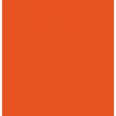
Механическая обработка
Токарная обработка
Фрезерная обработка
Слесарная обработка
О компании
Отзывы
Статьи
Политика конфиденциальности
Пользовательское соглашение
Публичная оферта
Презентация
Оптовым покупателям
Доставка и оплата
Способы оплаты заказа