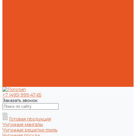
Токарная обработка
Фрезерная обработка
Слесарная обработка
О компании
Отзывы
Статьи
Политика конфиденциальности
Пользовательское соглашение
Публичная оферта
Презентация
Оптовым покупателям
Доставка и оплата
Способы оплаты заказа
Доставка
Возврат и обмен товара надлежащего качества
Контакты
+7 (495) 999-47-65
Заказать звонок
Готовая продукция
Чугунные мангалы
Чугунные решетки гриль
Чугунная посуда