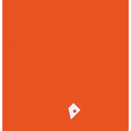
Литье на заказ
Чугунное литье
Износостойкое литье
Художественное литье
Фасонное литье
Алюминиевое литье
Насосное литье