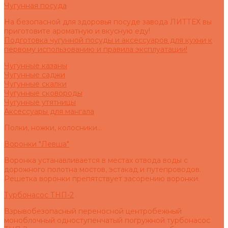
Чугунная посуда
На безопасной для здоровья посуде завода ЛИТТЕХ вы
приготовите ароматную и вкусную еду!
Подготовка чугунной посуды и аксессуаров для кухни к
первому использованию и правила эксплуатации!
Чугунные казаны
Чугунные саджи
Чугунные скалки
Чугунные сковороды
Чугунные утятницы
Аксессуары для мангала
Полки, ножки, колосники...
Воронки "Левша"
Воронка устанавливается в местах отвода воды с
дорожного полотна мостов, эстакад и путепроводов.
Решетка воронки препятствует засорению воронки.
Турбонасос ТНП-2
Взрывобезопасный переносной центробежный
моноблочный одноступенчатый погружной турбонасос