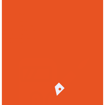
Литье на заказ
Чугунное литье
Износостойкое литье
Художественное литье
Фасонное литье
Алюминиевое литье
Насосное литье