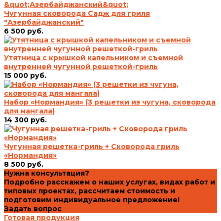
Чугунная сковорода Садж для гриля
"Азербайджанский"
6 500 руб.
Утятница с крышкой капельником и съемной
внутренней чугунной решеткой-гриль
15 000 руб.
Набор «Нормандия» (3 решетки из чугуна, сковорода
для мангала)
14 300 руб.
Чугунная решетка-гриль + Сковорода гриль
«Нормандия»
8 500 руб.
Нужна консультация?
Подробно расскажем о наших услугах, видах работ и
типовых проектах, рассчитаем стоимость и
подготовим индивидуальное предложение!
Задать вопрос
Готовая продукция