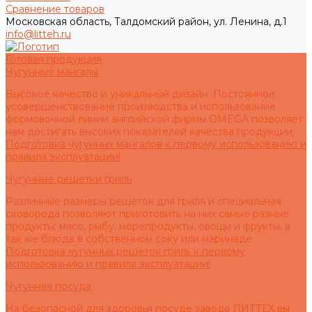
Сравнение товаров
Московская область, Талдомский район, ул. Ленина, д.1
info@litteh.ru
Готовая продукция
Чугунные мангалы
Высокое качество и уникальный дизайн. Постоянное
усовершенствование производства и использование
формовочной линии английской фирмы OMEGA позволяет
нам достигать высоких показателей качества продукции.
Подготовка чугунных мангалов к первому использованию и
правила эксплуатации!
Чугунные решетки гриль
Различные размеры решеток для гриля и специальная
сковорода позволяют приготовить на них самые разные
продукты: мясо, рыбу, морепродукты, овощи и фрукты, а
так же блюда в собственном соку или маринаде.
Подготовка чугунных решеток гриль к первому
использованию и правила эксплуатации!
Чугунная посуда
На безопасной для здоровья посуде завода ЛИТТЕХ вы