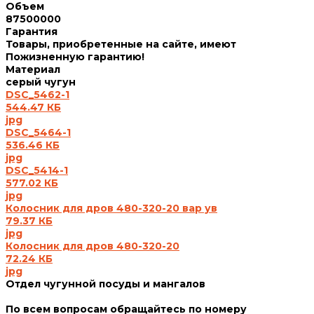
Объем
87500000
Гарантия
Товары, приобретенные на сайте, имеют
Пожизненную гарантию!
Материал
серый чугун
DSC_5462-1
544.47 КБ
jpg
DSC_5464-1
536.46 КБ
jpg
DSC_5414-1
577.02 КБ
jpg
Колосник для дров 480-320-20 вар ув
79.37 КБ
jpg
Колосник для дров 480-320-20
72.24 КБ
jpg
Отдел чугунной посуды и мангалов
По всем вопросам обращайтесь по номеру