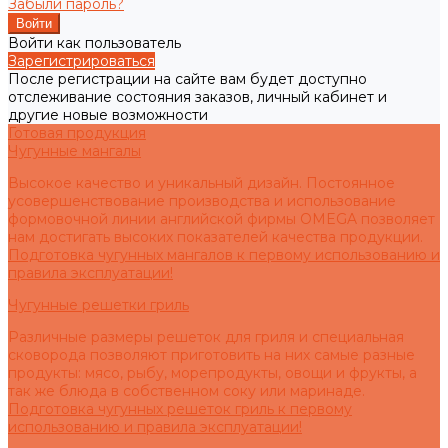
Забыли пароль?
Войти как пользователь
Зарегистрироваться
После регистрации на сайте вам будет доступно
отслеживание состояния заказов, личный кабинет и
другие новые возможности
Готовая продукция
Чугунные мангалы
Высокое качество и уникальный дизайн. Постоянное
усовершенствование производства и использование
формовочной линии английской фирмы OMEGA позволяет
нам достигать высоких показателей качества продукции.
Подготовка чугунных мангалов к первому использованию и
правила эксплуатации!
Чугунные решетки гриль
Различные размеры решеток для гриля и специальная
сковорода позволяют приготовить на них самые разные
продукты: мясо, рыбу, морепродукты, овощи и фрукты, а
так же блюда в собственном соку или маринаде.
Подготовка чугунных решеток гриль к первому
использованию и правила эксплуатации!