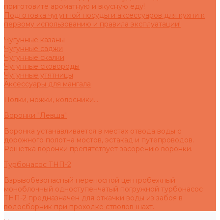
приготовите ароматную и вкусную еду!
Подготовка чугунной посуды и аксессуаров для кухни к
первому использованию и правила эксплуатации!
Чугунные казаны
Чугунные саджи
Чугунные скалки
Чугунные сковороды
Чугунные утятницы
Аксессуары для мангала
Полки, ножки, колосники...
Воронки "Левша"
Воронка устанавливается в местах отвода воды с
дорожного полотна мостов, эстакад и путепроводов.
Решетка воронки препятствует засорению воронки.
Турбонасос ТНП-2
Взрывобезопасный переносной центробежный
моноблочный одноступенчатый погружной турбонасос
ТНП-2 предназначен для откачки воды из забоя в
водосборник при проходке стволов шахт.