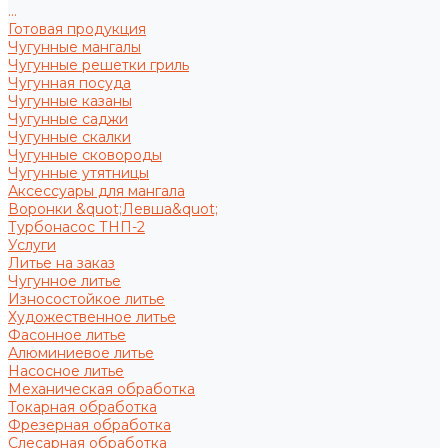
...
Готовая продукция
Чугунные мангалы
Чугунные решетки гриль
Чугунная посуда
Чугунные казаны
Чугунные саджи
Чугунные скалки
Чугунные сковороды
Чугунные утятницы
Аксессуары для мангала
Воронки &quot;Левша&quot;
Турбонасос ТНП-2
Услуги
Литье на заказ
Чугунное литье
Износостойкое литье
Художественное литье
Фасонное литье
Алюминиевое литье
Насосное литье
Механическая обработка
Токарная обработка
Фрезерная обработка
Слесарная обработка