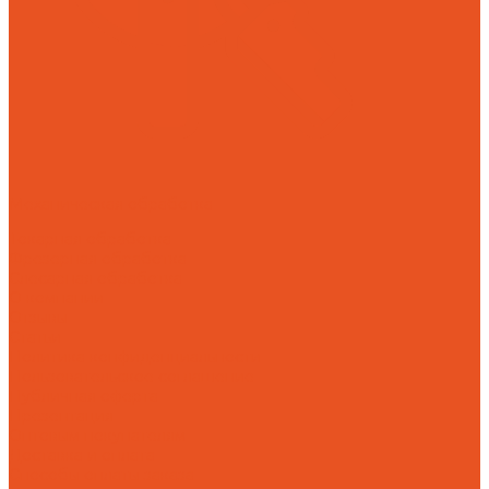
Механическая обработка
Токарная обработка
Фрезерная обработка
Слесарная обработка
О компании
Отзывы
Статьи
Политика конфиденциальности
Пользовательское соглашение
Публичная оферта
Презентация
Оптовым покупателям
Доставка и оплата
Способы оплаты заказа