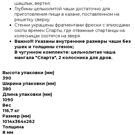
шашлык, вертел;
Глубины цельнолитой чаши достаточно для
приготовления пищи в казане, поставленном на
решетку сверху;
Стенки украшены фрагментами фрески с эпизодами
охоты времен Спарты, где отважные спартанцы на
колесницах охотятся на зверя.
Важно!!! Указаны внутренние размеры чаши без
ушек и толщины стенок;
В чугунном комплекте: цельнолитая чаша
мангала "Спарта", 2 колосника для дров.
Высота упаковки (мм)
390
Ширина упаковки (мм)
380
Длина упаковки (мм)
1090
Вес
116,7 кг
Размер (мм)
1014x364x262
Толщина
8 мм