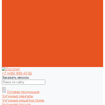
Токарная обработка
Фрезерная обработка
Слесарная обработка
О компании
Отзывы
Статьи
Политика конфиденциальности
Пользовательское соглашение
Публичная оферта
Презентация
Оптовым покупателям
Доставка и оплата
Способы оплаты заказа
Доставка
Возврат и обмен товара надлежащего качества
Контакты
+7 (495) 999-47-65
Заказать звонок
Готовая продукция
Чугунные мангалы
Чугунные решетки гриль
Чугунная посуда