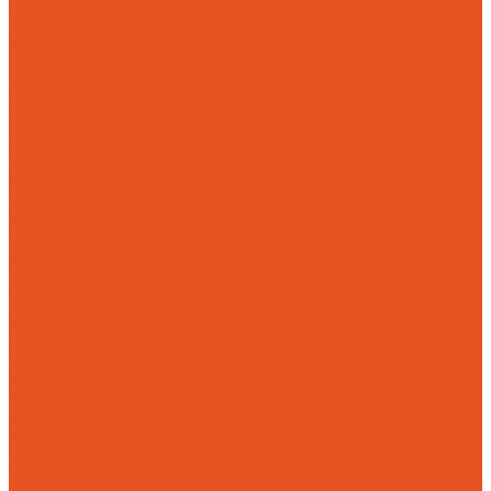
Доставка
Возврат и обмен товара надлежащего качества
Контакты
...
Готовая продукция
Чугунные мангалы
Чугунные решетки гриль
Чугунная посуда
Чугунные казаны
Чугунные саджи
Чугунные скалки
Чугунные сковороды
Чугунные утятницы
Аксессуары для мангала
Воронки &quot;Левша&quot;
Турбонасос ТНП-2
Услуги
Литье на заказ
Чугунное литье
Износостойкое литье
Художественное литье
Фасонное литье
Алюминиевое литье
Насосное литье
Механическая обработка