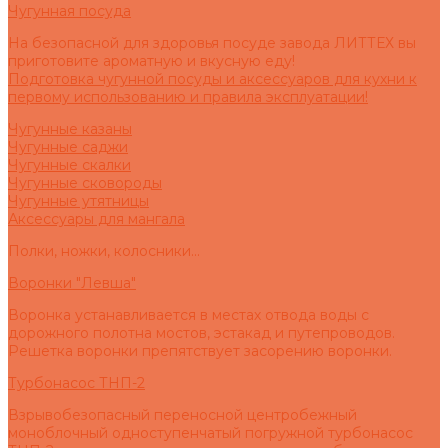
Чугунная посуда
На безопасной для здоровья посуде завода ЛИТТЕХ вы
приготовите ароматную и вкусную еду!
Подготовка чугунной посуды и аксессуаров для кухни к
первому использованию и правила эксплуатации!
Чугунные казаны
Чугунные саджи
Чугунные скалки
Чугунные сковороды
Чугунные утятницы
Аксессуары для мангала
Полки, ножки, колосники...
Воронки "Левша"
Воронка устанавливается в местах отвода воды с
дорожного полотна мостов, эстакад и путепроводов.
Решетка воронки препятствует засорению воронки.
Турбонасос ТНП-2
Взрывобезопасный переносной центробежный
моноблочный одноступенчатый погружной турбонасос