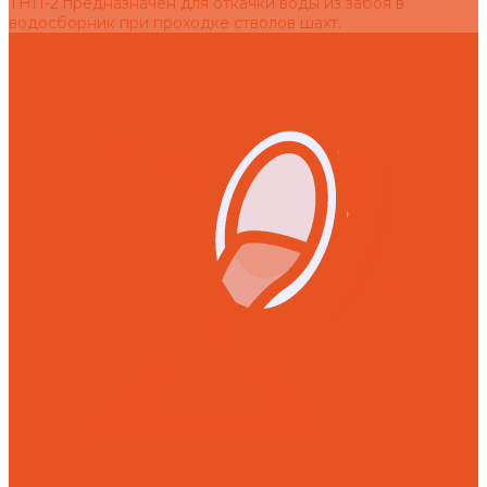
ТНП-2 предназначен для откачки воды из забоя в
водосборник при проходке стволов шахт.
Услуги