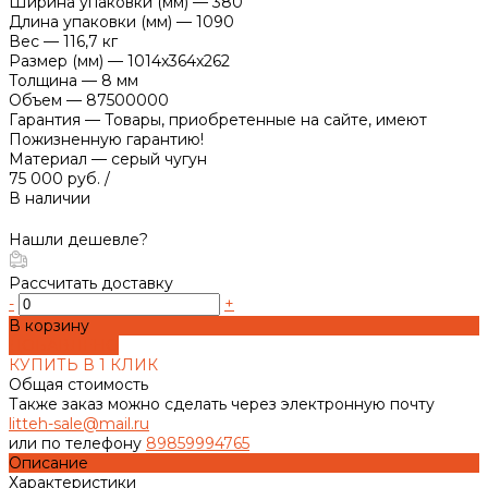
Ширина упаковки (мм)
—
380
Длина упаковки (мм)
—
1090
Вес
—
116,7 кг
Размер (мм)
—
1014x364x262
Толщина
—
8 мм
Объем
—
87500000
Гарантия
—
Товары, приобретенные на сайте, имеют
Пожизненную гарантию!
Материал
—
серый чугун
75 000 руб.
/
В наличии
Нашли дешевле?
Рассчитать доставку
-
+
В корзину
ДОБАВЛЕНО
КУПИТЬ В 1 КЛИК
Общая стоимость
Также заказ можно сделать через электронную почту
litteh-sale@mail.ru
или по телефону
89859994765
Описание
Характеристики