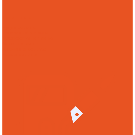
Литье на заказ
Чугунное литье
Износостойкое литье
Художественное литье
Фасонное литье
Алюминиевое литье
Насосное литье