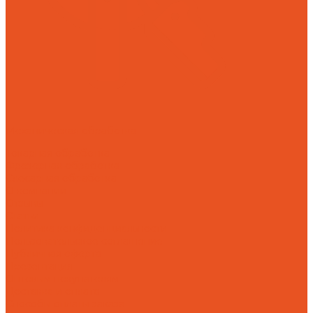
Механическая обработка
Токарная обработка
Фрезерная обработка
Слесарная обработка
О компании
Отзывы
Статьи
Политика конфиденциальности
Пользовательское соглашение
Публичная оферта
Презентация
Оптовым покупателям
Доставка и оплата
Способы оплаты заказа