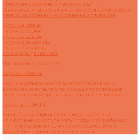
приготовите ароматную и вкусную еду!
Подготовка чугунной посуды и аксессуаров для кухни к
первому использованию и правила эксплуатации!
Чугунные казаны
Чугунные саджи
Чугунные скалки
Чугунные сковороды
Чугунные утятницы
Аксессуары для мангала
Полки, ножки, колосники...
Воронки "Левша"
Воронка устанавливается в местах отвода воды с
дорожного полотна мостов, эстакад и путепроводов.
Решетка воронки препятствует засорению воронки.
Турбонасос ТНП-2
Взрывобезопасный переносной центробежный
моноблочный одноступенчатый погружной турбонасос
ТНП-2 предназначен для откачки воды из забоя в
водосборник при проходке стволов шахт.