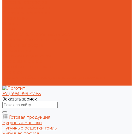
Токарная обработка
Фрезерная обработка
Слесарная обработка
О компании
Отзывы
Статьи
Политика конфиденциальности
Пользовательское соглашение
Публичная оферта
Презентация
Оптовым покупателям
Доставка и оплата
Способы оплаты заказа
Доставка
Возврат и обмен товара надлежащего качества
Контакты
+7 (495) 999-47-65
Заказать звонок
Готовая продукция
Чугунные мангалы
Чугунные решетки гриль
Чугунная посуда