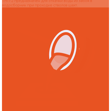
ТНП-2 предназначен для откачки воды из забоя в
водосборник при проходке стволов шахт.
Услуги