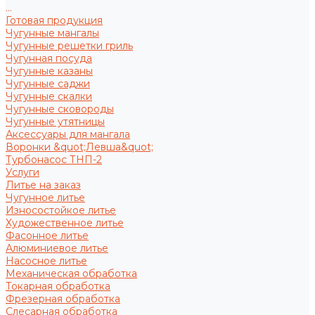
...
Готовая продукция
Чугунные мангалы
Чугунные решетки гриль
Чугунная посуда
Чугунные казаны
Чугунные саджи
Чугунные скалки
Чугунные сковороды
Чугунные утятницы
Аксессуары для мангала
Воронки &quot;Левша&quot;
Турбонасос ТНП-2
Услуги
Литье на заказ
Чугунное литье
Износостойкое литье
Художественное литье
Фасонное литье
Алюминиевое литье
Насосное литье
Механическая обработка
Токарная обработка
Фрезерная обработка
Слесарная обработка