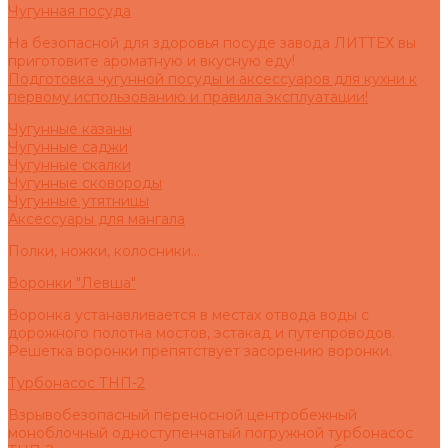
Чугунная посуда
На безопасной для здоровья посуде завода ЛИТТЕХ вы
приготовите ароматную и вкусную еду!
Подготовка чугунной посуды и аксессуаров для кухни к
первому использованию и правила эксплуатации!
Чугунные казаны
Чугунные саджи
Чугунные скалки
Чугунные сковороды
Чугунные утятницы
Аксессуары для мангала
Полки, ножки, колосники...
Воронки "Левша"
Воронка устанавливается в местах отвода воды с
дорожного полотна мостов, эстакад и путепроводов.
Решетка воронки препятствует засорению воронки.
Турбонасос ТНП-2
Взрывобезопасный переносной центробежный
моноблочный одноступенчатый погружной турбонасос