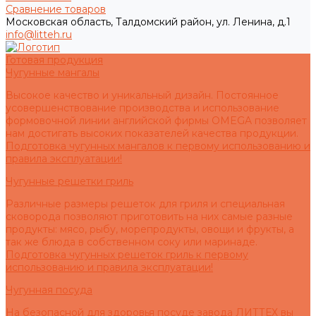
Сравнение товаров
Московская область, Талдомский район, ул. Ленина, д.1
info@litteh.ru
Готовая продукция
Чугунные мангалы
Высокое качество и уникальный дизайн. Постоянное
усовершенствование производства и использование
формовочной линии английской фирмы OMEGA позволяет
нам достигать высоких показателей качества продукции.
Подготовка чугунных мангалов к первому использованию и
правила эксплуатации!
Чугунные решетки гриль
Различные размеры решеток для гриля и специальная
сковорода позволяют приготовить на них самые разные
продукты: мясо, рыбу, морепродукты, овощи и фрукты, а
так же блюда в собственном соку или маринаде.
Подготовка чугунных решеток гриль к первому
использованию и правила эксплуатации!
Чугунная посуда
На безопасной для здоровья посуде завода ЛИТТЕХ вы