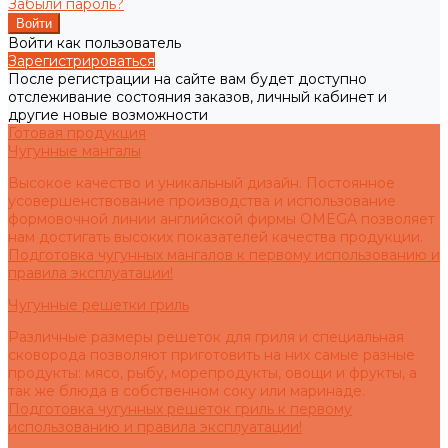
Забыли пароль?
Войти как пользователь
Зарегистрироваться
После регистрации на сайте вам будет доступно
отслеживание состояния заказов, личный кабинет и
другие новые возможности
Готовая продукция
Чугунные мангалы
Высокое качество и уникальный дизайн. Постоянное
усовершенствование производства и использование
формовочной линии английской фирмы OMEGA позволяет
нам достигать высоких показателей качества продукции.
Подготовка чугунных мангалов к первому использованию и
правила эксплуатации!
Чугунные решетки гриль
Различные размеры решеток для гриля и специальная
сковорода позволяют приготовить на них самые разные
продукты: мясо, рыбу, морепродукты, овощи и фрукты, а
так же блюда в собственном соку или маринаде.
Подготовка чугунных решеток гриль к первому
использованию и правила эксплуатации!