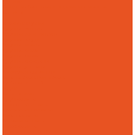
Доставка
Возврат и обмен товара надлежащего качества
Контакты
...
Готовая продукция
Чугунные мангалы
Чугунные решетки гриль
Чугунная посуда
Чугунные казаны
Чугунные саджи
Чугунные скалки
Чугунные сковороды
Чугунные утятницы
Аксессуары для мангала
Воронки &quot;Левша&quot;
Турбонасос ТНП-2
Услуги
Литье на заказ
Чугунное литье
Износостойкое литье
Художественное литье
Фасонное литье
Алюминиевое литье
Насосное литье
Механическая обработка