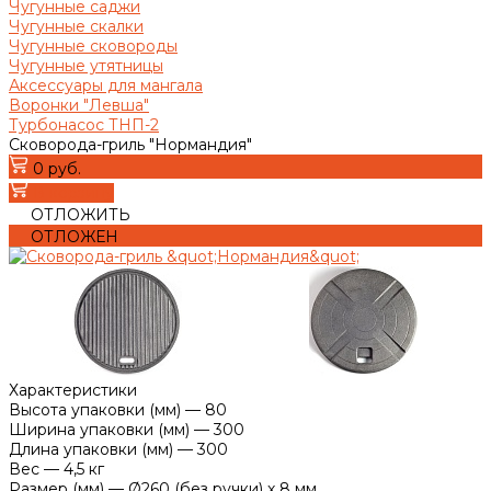
Чугунные саджи
Чугунные скалки
Чугунные сковороды
Чугунные утятницы
Аксессуары для мангала
Воронки "Левша"
Турбонасос ТНП-2
Сковорода-гриль "Нормандия"
0 руб.
В корзину
ОТЛОЖИТЬ
ОТЛОЖЕН
Характеристики
Высота упаковки (мм)
—
80
Ширина упаковки (мм)
—
300
Длина упаковки (мм)
—
300
Вес
—
4,5 кг
Размер (мм)
—
Ø260 (без ручки) х 8 мм