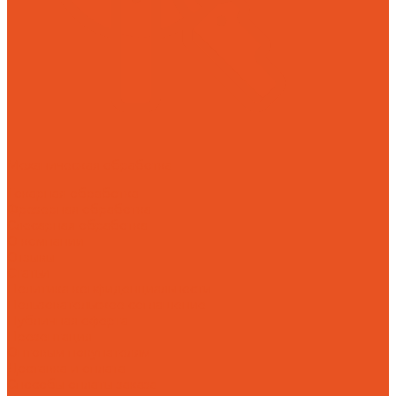
Механическая обработка
Токарная обработка
Фрезерная обработка
Слесарная обработка
О компании
Отзывы
Статьи
Политика конфиденциальности
Пользовательское соглашение
Публичная оферта
Презентация
Оптовым покупателям
Доставка и оплата
Способы оплаты заказа