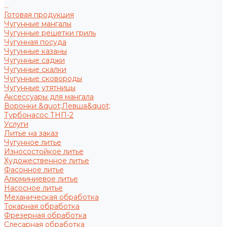
...
Готовая продукция
Чугунные мангалы
Чугунные решетки гриль
Чугунная посуда
Чугунные казаны
Чугунные саджи
Чугунные скалки
Чугунные сковороды
Чугунные утятницы
Аксессуары для мангала
Воронки &quot;Левша&quot;
Турбонасос ТНП-2
Услуги
Литье на заказ
Чугунное литье
Износостойкое литье
Художественное литье
Фасонное литье
Алюминиевое литье
Насосное литье
Механическая обработка
Токарная обработка
Фрезерная обработка
Слесарная обработка