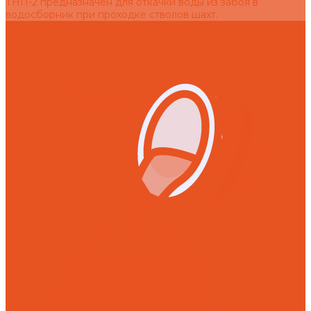
ТНП-2 предназначен для откачки воды из забоя в
водосборник при проходке стволов шахт.
Услуги