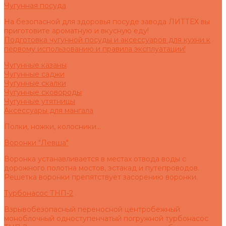
Чугунная посуда
На безопасной для здоровья посуде завода ЛИТТЕХ вы
приготовите ароматную и вкусную еду!
Подготовка чугунной посуды и аксессуаров для кухни к
первому использованию и правила эксплуатации!
Чугунные казаны
Чугунные саджи
Чугунные скалки
Чугунные сковороды
Чугунные утятницы
Аксессуары для мангала
Полки, ножки, колосники...
Воронки "Левша"
Воронка устанавливается в местах отвода воды с
дорожного полотна мостов, эстакад и путепроводов.
Решетка воронки препятствует засорению воронки.
Турбонасос ТНП-2
Взрывобезопасный переносной центробежный
моноблочный одноступенчатый погружной турбонасос