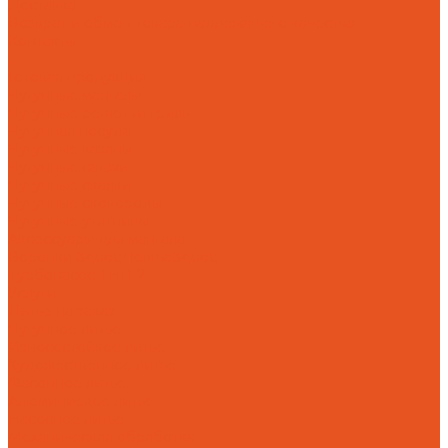
Доставка
Возврат и обмен товара надлежащего качества
Контакты
...
Готовая продукция
Чугунные мангалы
Чугунные решетки гриль
Чугунная посуда
Чугунные казаны
Чугунные саджи
Чугунные скалки
Чугунные сковороды
Чугунные утятницы
Аксессуары для мангала
Воронки &quot;Левша&quot;
Турбонасос ТНП-2
Услуги
Литье на заказ
Чугунное литье
Износостойкое литье
Художественное литье
Фасонное литье
Алюминиевое литье
Насосное литье
Механическая обработка