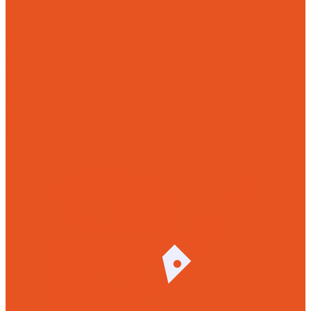
Литье на заказ
Чугунное литье
Износостойкое литье
Художественное литье
Фасонное литье
Алюминиевое литье
Насосное литье