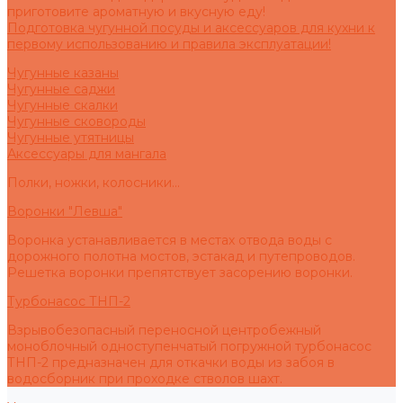
приготовите ароматную и вкусную еду!
Подготовка чугунной посуды и аксессуаров для кухни к
первому использованию и правила эксплуатации!
Чугунные казаны
Чугунные саджи
Чугунные скалки
Чугунные сковороды
Чугунные утятницы
Аксессуары для мангала
Полки, ножки, колосники...
Воронки "Левша"
Воронка устанавливается в местах отвода воды с
дорожного полотна мостов, эстакад и путепроводов.
Решетка воронки препятствует засорению воронки.
Турбонасос ТНП-2
Взрывобезопасный переносной центробежный
моноблочный одноступенчатый погружной турбонасос
ТНП-2 предназначен для откачки воды из забоя в
водосборник при проходке стволов шахт.