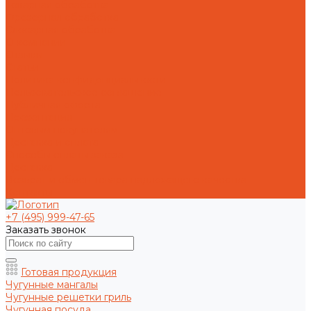
Токарная обработка
Фрезерная обработка
Слесарная обработка
О компании
Отзывы
Статьи
Политика конфиденциальности
Пользовательское соглашение
Публичная оферта
Презентация
Оптовым покупателям
Доставка и оплата
Способы оплаты заказа
Доставка
Возврат и обмен товара надлежащего качества
Контакты
+7 (495) 999-47-65
Заказать звонок
Готовая продукция
Чугунные мангалы
Чугунные решетки гриль
Чугунная посуда