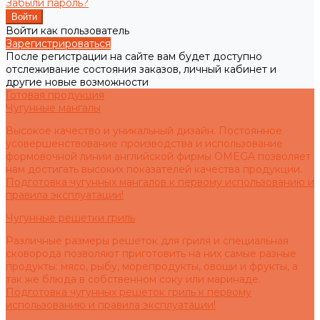
Забыли пароль?
Войти как пользователь
Зарегистрироваться
После регистрации на сайте вам будет доступно
отслеживание состояния заказов, личный кабинет и
другие новые возможности
Готовая продукция
Чугунные мангалы
Высокое качество и уникальный дизайн. Постоянное
усовершенствование производства и использование
формовочной линии английской фирмы OMEGA позволяет
нам достигать высоких показателей качества продукции.
Подготовка чугунных мангалов к первому использованию и
правила эксплуатации!
Чугунные решетки гриль
Различные размеры решеток для гриля и специальная
сковорода позволяют приготовить на них самые разные
продукты: мясо, рыбу, морепродукты, овощи и фрукты, а
так же блюда в собственном соку или маринаде.
Подготовка чугунных решеток гриль к первому
использованию и правила эксплуатации!