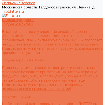
Сравнение товаров
Московская область, Талдомский район, ул. Ленина, д.1
info@litteh.ru
Готовая продукция
Чугунные мангалы
Высокое качество и уникальный дизайн. Постоянное
усовершенствование производства и использование
формовочной линии английской фирмы OMEGA позволяет
нам достигать высоких показателей качества продукции.
Подготовка чугунных мангалов к первому использованию и
правила эксплуатации!
Чугунные решетки гриль
Различные размеры решеток для гриля и специальная
сковорода позволяют приготовить на них самые разные
продукты: мясо, рыбу, морепродукты, овощи и фрукты, а
так же блюда в собственном соку или маринаде.
Подготовка чугунных решеток гриль к первому
использованию и правила эксплуатации!
Чугунная посуда
На безопасной для здоровья посуде завода ЛИТТЕХ вы