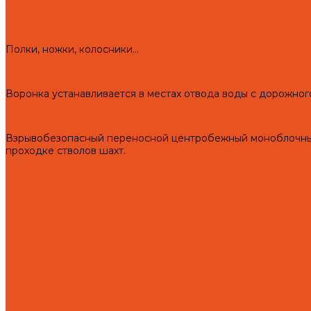
Чугунные сковороды
Чугунные утятницы
Аксессуары для мангала
Полки, ножки, колосники...
Воронки "Левша"
Воронка устанавливается в местах отвода воды с дорожног
Турбонасос ТНП-2
Взрывобезопасный переносной центробежный моноблочный 
проходке стволов шахт.
Услуги