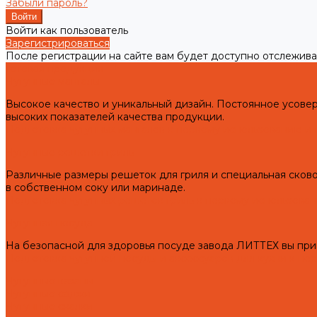
Забыли пароль?
Войти как пользователь
Зарегистрироваться
После регистрации на сайте вам будет доступно отслежива
Готовая продукция
Чугунные мангалы
Высокое качество и уникальный дизайн. Постоянное усов
высоких показателей качества продукции.
Подготовка чугунных мангалов к первому использованию и 
Чугунные решетки гриль
Различные размеры решеток для гриля и специальная сково
в собственном соку или маринаде.
Подготовка чугунных решеток гриль к первому использован
Чугунная посуда
На безопасной для здоровья посуде завода ЛИТТЕХ вы при
Подготовка чугунной посуды и аксессуаров для кухни к пе
Чугунные казаны
Чугунные саджи
Чугунные скалки