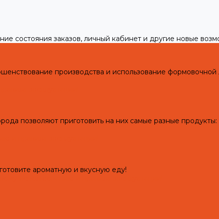
ние состояния заказов, личный кабинет и другие новые воз
ершенствование производства и использование формовочной
правила эксплуатации!
рода позволяют приготовить на них самые разные продукты: 
ию и правила эксплуатации!
готовите ароматную и вкусную еду!
рвому использованию и правила эксплуатации!