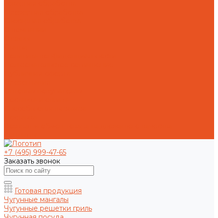
Токарная обработка
Фрезерная обработка
Слесарная обработка
О компании
Отзывы
Статьи
Политика конфиденциальности
Пользовательское соглашение
Публичная оферта
Презентация
Оптовым покупателям
Доставка и оплата
Способы оплаты заказа
Доставка
Возврат и обмен товара надлежащего качества
Контакты
+7 (495) 999-47-65
Заказать звонок
Готовая продукция
Чугунные мангалы
Чугунные решетки гриль
Чугунная посуда