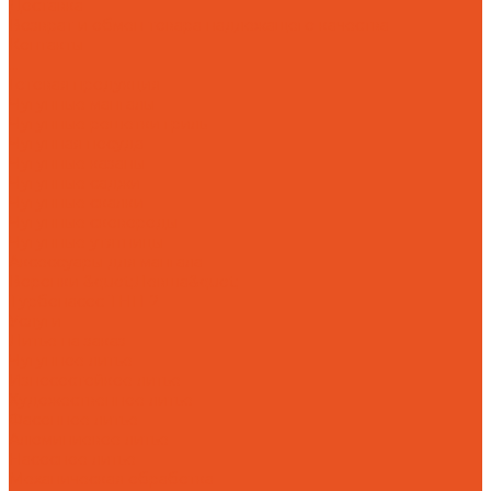
Доставка
Возврат и обмен товара надлежащего качества
Контакты
...
Готовая продукция
Чугунные мангалы
Чугунные решетки гриль
Чугунная посуда
Чугунные казаны
Чугунные саджи
Чугунные скалки
Чугунные сковороды
Чугунные утятницы
Аксессуары для мангала
Воронки &quot;Левша&quot;
Турбонасос ТНП-2
Услуги
Литье на заказ
Чугунное литье
Износостойкое литье
Художественное литье
Фасонное литье
Алюминиевое литье
Насосное литье
Механическая обработка