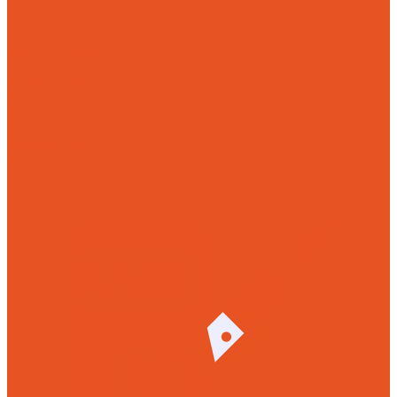
Литье на заказ
Чугунное литье
Износостойкое литье
Художественное литье
Фасонное литье
Алюминиевое литье
Насосное литье