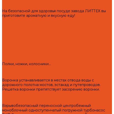
Чугунная посуда
На безопасной для здоровья посуде завода ЛИТТЕХ вы
приготовите ароматную и вкусную еду!
Подготовка чугунной посуды и аксессуаров для кухни к
первому использованию и правила эксплуатации!
Чугунные казаны
Чугунные саджи
Чугунные скалки
Чугунные сковороды
Чугунные утятницы
Аксессуары для мангала
Полки, ножки, колосники...
Воронки "Левша"
Воронка устанавливается в местах отвода воды с
дорожного полотна мостов, эстакад и путепроводов.
Решетка воронки препятствует засорению воронки.
Турбонасос ТНП-2
Взрывобезопасный переносной центробежный
моноблочный одноступенчатый погружной турбонасос