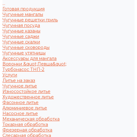
...
Готовая продукция
Чугунные мангалы
Чугунные решетки гриль
Чугунная посуда
Чугунные казаны
Чугунные саджи
Чугунные скалки
Чугунные сковороды
Чугунные утятницы
Аксессуары для мангала
Воронки &quot;Левша&quot;
Турбонасос ТНП-2
Услуги
Литье на заказ
Чугунное литье
Износостойкое литье
Художественное литье
Фасонное литье
Алюминиевое литье
Насосное литье
Механическая обработка
Токарная обработка
Фрезерная обработка
Слесарная обработка