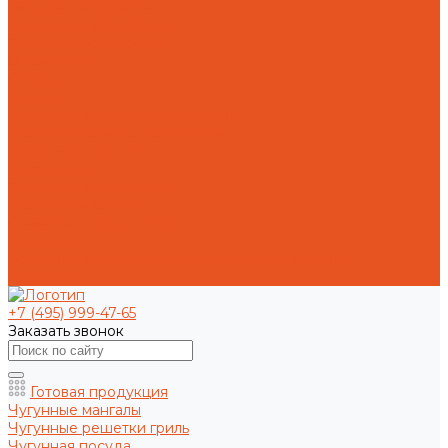
Токарная обработка
Фрезерная обработка
Слесарная обработка
О компании
Отзывы
Статьи
Политика конфиденциальности
Пользовательское соглашение
Публичная оферта
Презентация
Оптовым покупателям
Доставка и оплата
Способы оплаты заказа
Доставка
Возврат и обмен товара надлежащего качества
Контакты
+7 (495) 999-47-65
Заказать звонок
Готовая продукция
Чугунные мангалы
Чугунные решетки гриль
Чугунная посуда