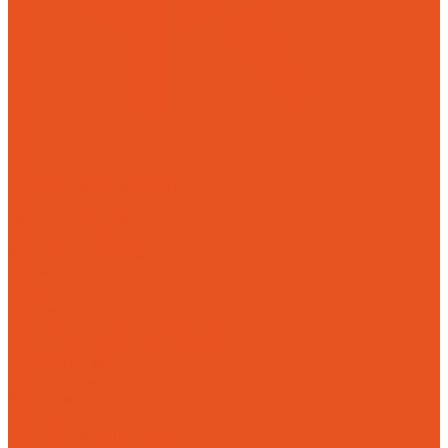
Механическая обработка
Токарная обработка
Фрезерная обработка
Слесарная обработка
О компании
Отзывы
Статьи
Политика конфиденциальности
Пользовательское соглашение
Публичная оферта
Презентация
Оптовым покупателям
Доставка и оплата
Способы оплаты заказа