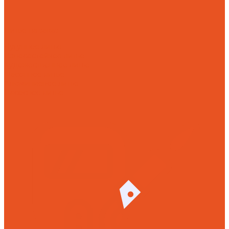
Литье на заказ
Чугунное литье
Износостойкое литье
Художественное литье
Фасонное литье
Алюминиевое литье
Насосное литье