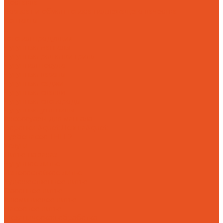
Доставка
Возврат и обмен товара надлежащего качества
Контакты
...
Готовая продукция
Чугунные мангалы
Чугунные решетки гриль
Чугунная посуда
Чугунные казаны
Чугунные саджи
Чугунные скалки
Чугунные сковороды
Чугунные утятницы
Аксессуары для мангала
Воронки &quot;Левша&quot;
Турбонасос ТНП-2
Услуги
Литье на заказ
Чугунное литье
Износостойкое литье
Художественное литье
Фасонное литье
Алюминиевое литье
Насосное литье
Механическая обработка