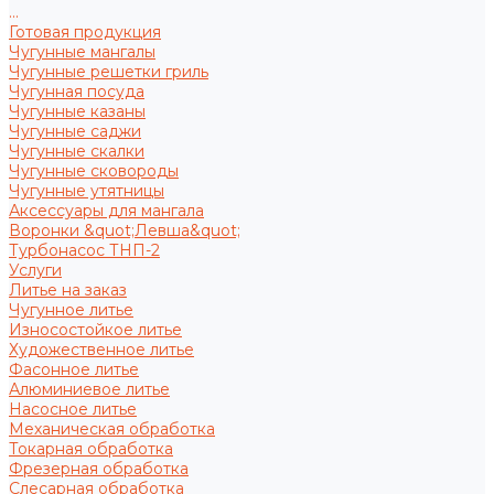
...
Готовая продукция
Чугунные мангалы
Чугунные решетки гриль
Чугунная посуда
Чугунные казаны
Чугунные саджи
Чугунные скалки
Чугунные сковороды
Чугунные утятницы
Аксессуары для мангала
Воронки &quot;Левша&quot;
Турбонасос ТНП-2
Услуги
Литье на заказ
Чугунное литье
Износостойкое литье
Художественное литье
Фасонное литье
Алюминиевое литье
Насосное литье
Механическая обработка
Токарная обработка
Фрезерная обработка
Слесарная обработка