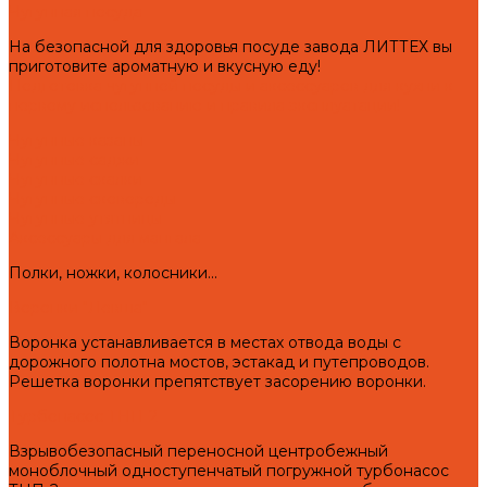
Чугунная посуда
На безопасной для здоровья посуде завода ЛИТТЕХ вы
приготовите ароматную и вкусную еду!
Подготовка чугунной посуды и аксессуаров для кухни к
первому использованию и правила эксплуатации!
Чугунные казаны
Чугунные саджи
Чугунные скалки
Чугунные сковороды
Чугунные утятницы
Аксессуары для мангала
Полки, ножки, колосники...
Воронки "Левша"
Воронка устанавливается в местах отвода воды с
дорожного полотна мостов, эстакад и путепроводов.
Решетка воронки препятствует засорению воронки.
Турбонасос ТНП-2
Взрывобезопасный переносной центробежный
моноблочный одноступенчатый погружной турбонасос