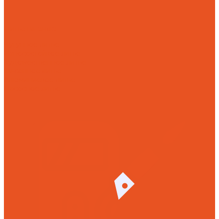
Литье на заказ
Чугунное литье
Износостойкое литье
Художественное литье
Фасонное литье
Алюминиевое литье
Насосное литье