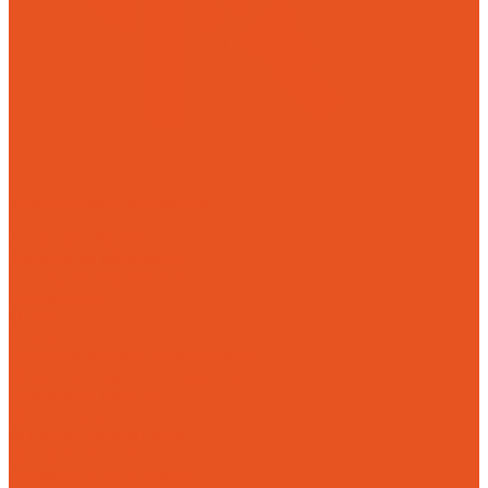
Механическая обработка
Токарная обработка
Фрезерная обработка
Слесарная обработка
О компании
Отзывы
Статьи
Политика конфиденциальности
Пользовательское соглашение
Публичная оферта
Презентация
Оптовым покупателям
Доставка и оплата
Способы оплаты заказа