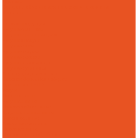
Доставка
Возврат и обмен товара надлежащего качества
Контакты
...
Готовая продукция
Чугунные мангалы
Чугунные решетки гриль
Чугунная посуда
Чугунные казаны
Чугунные саджи
Чугунные скалки
Чугунные сковороды
Чугунные утятницы
Аксессуары для мангала
Воронки &quot;Левша&quot;
Турбонасос ТНП-2
Услуги
Литье на заказ
Чугунное литье
Износостойкое литье
Художественное литье
Фасонное литье
Алюминиевое литье
Насосное литье
Механическая обработка