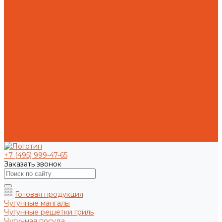
Токарная обработка
Фрезерная обработка
Слесарная обработка
О компании
Отзывы
Статьи
Политика конфиденциальности
Пользовательское соглашение
Публичная оферта
Презентация
Оптовым покупателям
Доставка и оплата
Способы оплаты заказа
Доставка
Возврат и обмен товара надлежащего качества
Контакты
+7 (495) 999-47-65
Заказать звонок
Готовая продукция
Чугунные мангалы
Чугунные решетки гриль
Чугунная посуда