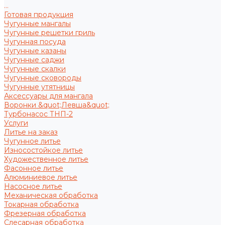
...
Готовая продукция
Чугунные мангалы
Чугунные решетки гриль
Чугунная посуда
Чугунные казаны
Чугунные саджи
Чугунные скалки
Чугунные сковороды
Чугунные утятницы
Аксессуары для мангала
Воронки &quot;Левша&quot;
Турбонасос ТНП-2
Услуги
Литье на заказ
Чугунное литье
Износостойкое литье
Художественное литье
Фасонное литье
Алюминиевое литье
Насосное литье
Механическая обработка
Токарная обработка
Фрезерная обработка
Слесарная обработка