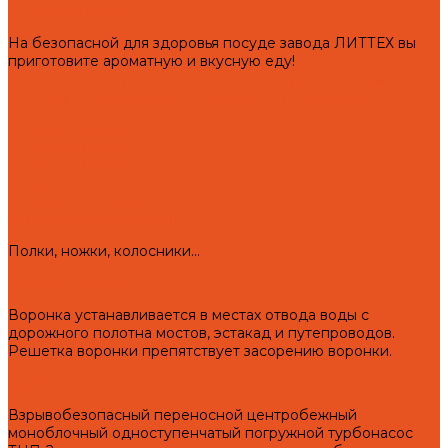
Чугунная посуда
На безопасной для здоровья посуде завода ЛИТТЕХ вы
приготовите ароматную и вкусную еду!
Подготовка чугунной посуды и аксессуаров для кухни к
первому использованию и правила эксплуатации!
Чугунные казаны
Чугунные саджи
Чугунные скалки
Чугунные сковороды
Чугунные утятницы
Аксессуары для мангала
Полки, ножки, колосники...
Воронки "Левша"
Воронка устанавливается в местах отвода воды с
дорожного полотна мостов, эстакад и путепроводов.
Решетка воронки препятствует засорению воронки.
Турбонасос ТНП-2
Взрывобезопасный переносной центробежный
моноблочный одноступенчатый погружной турбонасос