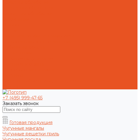
Токарная обработка
Фрезерная обработка
Слесарная обработка
О компании
Отзывы
Статьи
Политика конфиденциальности
Пользовательское соглашение
Публичная оферта
Презентация
Оптовым покупателям
Доставка и оплата
Способы оплаты заказа
Доставка
Возврат и обмен товара надлежащего качества
Контакты
+7 (495) 999-47-65
Заказать звонок
Готовая продукция
Чугунные мангалы
Чугунные решетки гриль
Чугунная посуда