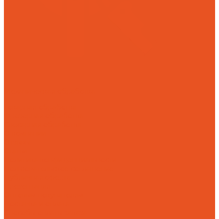
Механическая обработка
Токарная обработка
Фрезерная обработка
Слесарная обработка
О компании
Отзывы
Статьи
Политика конфиденциальности
Пользовательское соглашение
Публичная оферта
Презентация
Оптовым покупателям
Доставка и оплата
Способы оплаты заказа