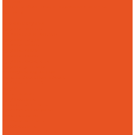
Доставка
Возврат и обмен товара надлежащего качества
Контакты
...
Готовая продукция
Чугунные мангалы
Чугунные решетки гриль
Чугунная посуда
Чугунные казаны
Чугунные саджи
Чугунные скалки
Чугунные сковороды
Чугунные утятницы
Аксессуары для мангала
Воронки &quot;Левша&quot;
Турбонасос ТНП-2
Услуги
Литье на заказ
Чугунное литье
Износостойкое литье
Художественное литье
Фасонное литье
Алюминиевое литье
Насосное литье
Механическая обработка