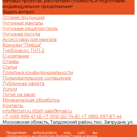
типовых проектах, рассчитаем стоимость и подготовим
индивидуальное предложение!
Задать вопрос
Готовая продукция
Чугунные мангалы
Чугунные решетки гриль
Чугунная посуда
Аксессуары для мангала
Воронки "Левша"
Турбонасос ТНП-2
О компании
Отзывы
Статьи
Политика конфиденциальности
Пользовательское соглашение
Публичная оферта
Услуги
Литье на заказ
Механическая обработка
Контакты
info@litteh.ru
litteh-sale@mail.ru
+7 (495) 999-47-65
+7 (916) 551-74-81
+7 (985) 997-87-44
Московская область, Талдомский район, пос. Запрудня, ул.
Ленина, д.1
Заказать звонок
Продолжая использовать наш сайт, вы
соглашаетесь на
обработку файлов Сookie
и других