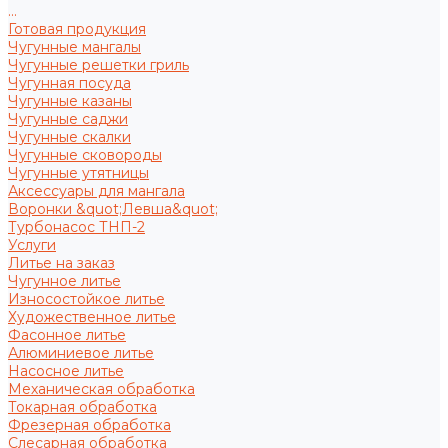
...
Готовая продукция
Чугунные мангалы
Чугунные решетки гриль
Чугунная посуда
Чугунные казаны
Чугунные саджи
Чугунные скалки
Чугунные сковороды
Чугунные утятницы
Аксессуары для мангала
Воронки &quot;Левша&quot;
Турбонасос ТНП-2
Услуги
Литье на заказ
Чугунное литье
Износостойкое литье
Художественное литье
Фасонное литье
Алюминиевое литье
Насосное литье
Механическая обработка
Токарная обработка
Фрезерная обработка
Слесарная обработка