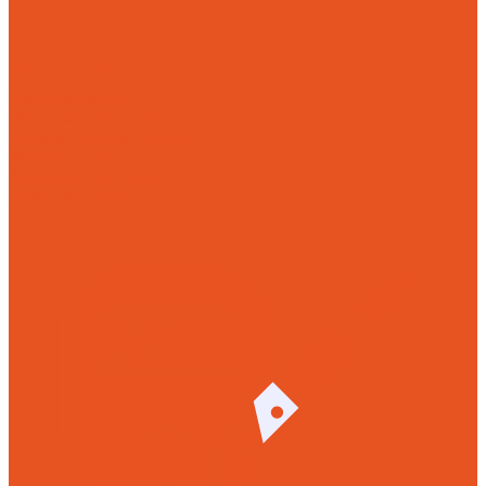
Литье на заказ
Чугунное литье
Износостойкое литье
Художественное литье
Фасонное литье
Алюминиевое литье
Насосное литье