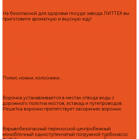
Чугунная посуда
На безопасной для здоровья посуде завода ЛИТТЕХ вы
приготовите ароматную и вкусную еду!
Подготовка чугунной посуды и аксессуаров для кухни к
первому использованию и правила эксплуатации!
Чугунные казаны
Чугунные саджи
Чугунные скалки
Чугунные сковороды
Чугунные утятницы
Аксессуары для мангала
Полки, ножки, колосники...
Воронки "Левша"
Воронка устанавливается в местах отвода воды с
дорожного полотна мостов, эстакад и путепроводов.
Решетка воронки препятствует засорению воронки.
Турбонасос ТНП-2
Взрывобезопасный переносной центробежный
моноблочный одноступенчатый погружной турбонасос