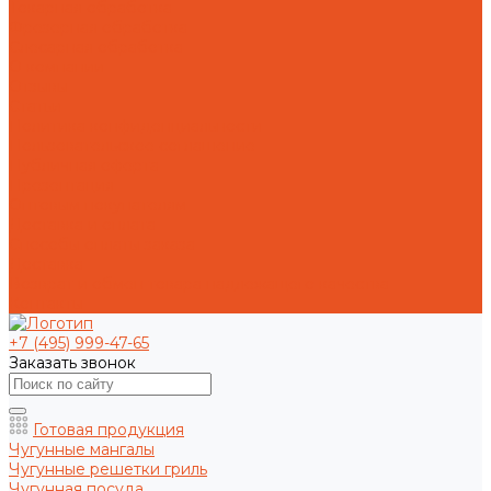
Токарная обработка
Фрезерная обработка
Слесарная обработка
О компании
Отзывы
Статьи
Политика конфиденциальности
Пользовательское соглашение
Публичная оферта
Презентация
Оптовым покупателям
Доставка и оплата
Способы оплаты заказа
Доставка
Возврат и обмен товара надлежащего качества
Контакты
+7 (495) 999-47-65
Заказать звонок
Готовая продукция
Чугунные мангалы
Чугунные решетки гриль
Чугунная посуда