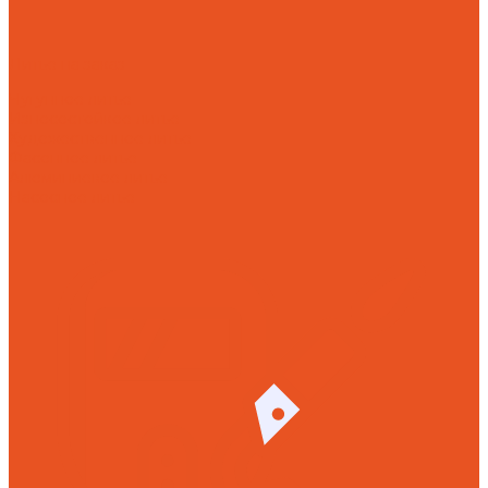
Литье на заказ
Чугунное литье
Износостойкое литье
Художественное литье
Фасонное литье
Алюминиевое литье
Насосное литье