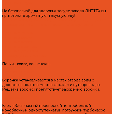
Чугунная посуда
На безопасной для здоровья посуде завода ЛИТТЕХ вы
приготовите ароматную и вкусную еду!
Подготовка чугунной посуды и аксессуаров для кухни к
первому использованию и правила эксплуатации!
Чугунные казаны
Чугунные саджи
Чугунные скалки
Чугунные сковороды
Чугунные утятницы
Аксессуары для мангала
Полки, ножки, колосники...
Воронки "Левша"
Воронка устанавливается в местах отвода воды с
дорожного полотна мостов, эстакад и путепроводов.
Решетка воронки препятствует засорению воронки.
Турбонасос ТНП-2
Взрывобезопасный переносной центробежный
моноблочный одноступенчатый погружной турбонасос