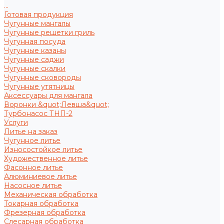
...
Готовая продукция
Чугунные мангалы
Чугунные решетки гриль
Чугунная посуда
Чугунные казаны
Чугунные саджи
Чугунные скалки
Чугунные сковороды
Чугунные утятницы
Аксессуары для мангала
Воронки &quot;Левша&quot;
Турбонасос ТНП-2
Услуги
Литье на заказ
Чугунное литье
Износостойкое литье
Художественное литье
Фасонное литье
Алюминиевое литье
Насосное литье
Механическая обработка
Токарная обработка
Фрезерная обработка
Слесарная обработка