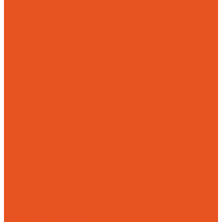
Доставка
Возврат и обмен товара надлежащего качества
Контакты
...
Готовая продукция
Чугунные мангалы
Чугунные решетки гриль
Чугунная посуда
Чугунные казаны
Чугунные саджи
Чугунные скалки
Чугунные сковороды
Чугунные утятницы
Аксессуары для мангала
Воронки &quot;Левша&quot;
Турбонасос ТНП-2
Услуги
Литье на заказ
Чугунное литье
Износостойкое литье
Художественное литье
Фасонное литье
Алюминиевое литье
Насосное литье
Механическая обработка