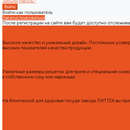
Забыли пароль?
Войти как пользователь
Зарегистрироваться
После регистрации на сайте вам будет доступно отслежива
Готовая продукция
Чугунные мангалы
Высокое качество и уникальный дизайн. Постоянное усов
высоких показателей качества продукции.
Подготовка чугунных мангалов к первому использованию и 
Чугунные решетки гриль
Различные размеры решеток для гриля и специальная сково
в собственном соку или маринаде.
Подготовка чугунных решеток гриль к первому использован
Чугунная посуда
На безопасной для здоровья посуде завода ЛИТТЕХ вы при
Подготовка чугунной посуды и аксессуаров для кухни к пе
Чугунные казаны
Чугунные саджи
Чугунные скалки