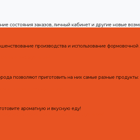
ние состояния заказов, личный кабинет и другие новые воз
ершенствование производства и использование формовочной
правила эксплуатации!
рода позволяют приготовить на них самые разные продукты: 
ию и правила эксплуатации!
готовите ароматную и вкусную еду!
рвому использованию и правила эксплуатации!