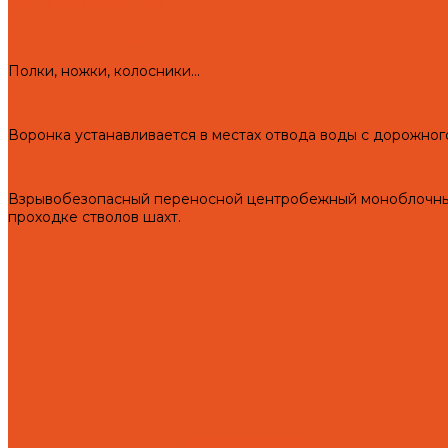
Чугунные сковороды
Чугунные утятницы
Аксессуары для мангала
Полки, ножки, колосники...
Воронки "Левша"
Воронка устанавливается в местах отвода воды с дорожног
Турбонасос ТНП-2
Взрывобезопасный переносной центробежный моноблочный 
проходке стволов шахт.
Услуги