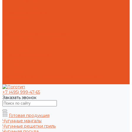
Токарная обработка
Фрезерная обработка
Слесарная обработка
О компании
Отзывы
Статьи
Политика конфиденциальности
Пользовательское соглашение
Публичная оферта
Презентация
Оптовым покупателям
Доставка и оплата
Способы оплаты заказа
Доставка
Возврат и обмен товара надлежащего качества
Контакты
+7 (495) 999-47-65
Заказать звонок
Готовая продукция
Чугунные мангалы
Чугунные решетки гриль
Чугунная посуда