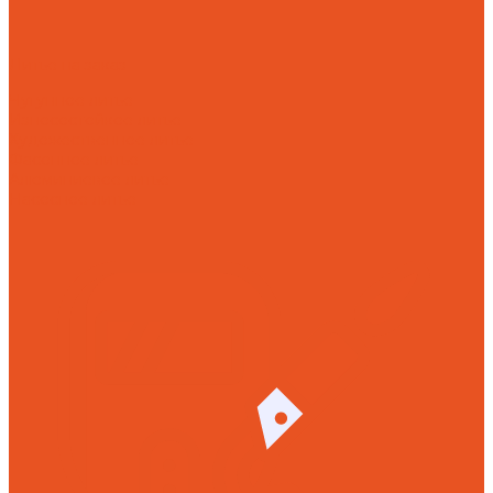
Литье на заказ
Чугунное литье
Износостойкое литье
Художественное литье
Фасонное литье
Алюминиевое литье
Насосное литье