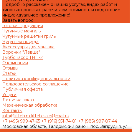
Подробно расскажем о наших услугах, видах работ и
типовых проектах, рассчитаем стоимость и подготовим
индивидуальное предложение!
Задать вопрос
Готовая продукция
Чугунные мангалы
Чугунные решетки гриль
Чугунная посуда
Аксессуары для мангала
Воронки "Левша"
Турбонасос ТНП-2
О компании
Отзывы
Статьи
Политика конфиденциальности
Пользовательское соглашение
Публичная оферта
Услуги
Литье на заказ
Механическая обработка
Контакты
info@litteh.ru
litteh-sale@mail.ru
+7 (495) 999-47-65
+7 (916) 551-74-81
+7 (985) 997-87-44
Московская область, Талдомский район, пос. Запрудня, ул.
Ленина, д.1