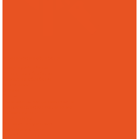
Механическая обработка
Токарная обработка
Фрезерная обработка
Слесарная обработка
О компании
Отзывы
Статьи
Политика конфиденциальности
Пользовательское соглашение
Публичная оферта
Презентация
Оптовым покупателям
Доставка и оплата
Способы оплаты заказа