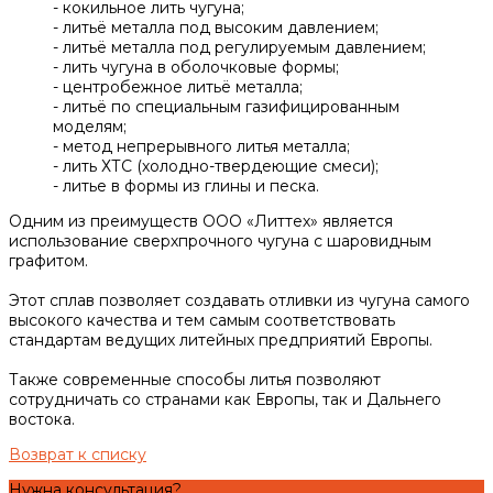
- кокильное лить чугуна;
- литьё металла под высоким давлением;
- литьё металла под регулируемым давлением;
- лить чугуна в оболочковые формы;
- центробежное литьё металла;
- литьё по специальным газифицированным
моделям;
- метод непрерывного литья металла;
- лить ХТС (холодно-твердеющие смеси);
- литье в формы из глины и песка.
Одним из преимуществ ООО «Литтех» является
использование сверхпрочного чугуна с шаровидным
графитом.
Этот сплав позволяет создавать отливки из чугуна самого
высокого качества и тем самым соответствовать
стандартам ведущих литейных предприятий Европы.
Также современные способы литья позволяют
сотрудничать со странами как Европы, так и Дальнего
востока.
Возврат к списку
Нужна консультация?