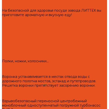
Чугунная посуда
На безопасной для здоровья посуде завода ЛИТТЕХ вы
приготовите ароматную и вкусную еду!
Подготовка чугунной посуды и аксессуаров для кухни к
первому использованию и правила эксплуатации!
Чугунные казаны
Чугунные саджи
Чугунные скалки
Чугунные сковороды
Чугунные утятницы
Аксессуары для мангала
Полки, ножки, колосники...
Воронки "Левша"
Воронка устанавливается в местах отвода воды с
дорожного полотна мостов, эстакад и путепроводов.
Решетка воронки препятствует засорению воронки.
Турбонасос ТНП-2
Взрывобезопасный переносной центробежный
моноблочный одноступенчатый погружной турбонасос