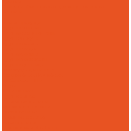
Доставка
Возврат и обмен товара надлежащего качества
Контакты
...
Готовая продукция
Чугунные мангалы
Чугунные решетки гриль
Чугунная посуда
Чугунные казаны
Чугунные саджи
Чугунные скалки
Чугунные сковороды
Чугунные утятницы
Аксессуары для мангала
Воронки &quot;Левша&quot;
Турбонасос ТНП-2
Услуги
Литье на заказ
Чугунное литье
Износостойкое литье
Художественное литье
Фасонное литье
Алюминиевое литье
Насосное литье
Механическая обработка