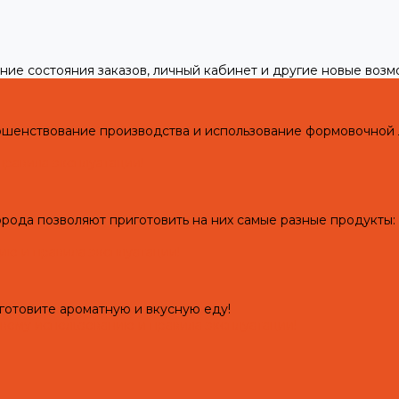
ние состояния заказов, личный кабинет и другие новые воз
ершенствование производства и использование формовочной
правила эксплуатации!
рода позволяют приготовить на них самые разные продукты: 
ию и правила эксплуатации!
готовите ароматную и вкусную еду!
рвому использованию и правила эксплуатации!