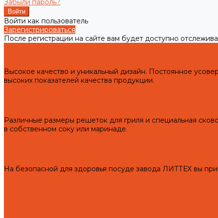
Забыли пароль?
Войти как пользователь
Зарегистрироваться
После регистрации на сайте вам будет доступно отслежива
Готовая продукция
Чугунные мангалы
Высокое качество и уникальный дизайн. Постоянное усов
высоких показателей качества продукции.
Подготовка чугунных мангалов к первому использованию и 
Чугунные решетки гриль
Различные размеры решеток для гриля и специальная сково
в собственном соку или маринаде.
Подготовка чугунных решеток гриль к первому использован
Чугунная посуда
На безопасной для здоровья посуде завода ЛИТТЕХ вы при
Подготовка чугунной посуды и аксессуаров для кухни к пе
Чугунные казаны
Чугунные саджи
Чугунные скалки