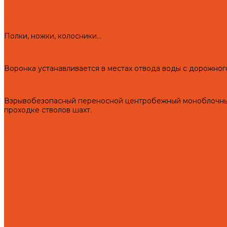
Чугунные сковороды
Чугунные утятницы
Аксессуары для мангала
Полки, ножки, колосники...
Воронки "Левша"
Воронка устанавливается в местах отвода воды с дорожног
Турбонасос ТНП-2
Взрывобезопасный переносной центробежный моноблочный 
проходке стволов шахт.
Услуги