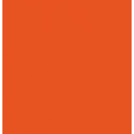
Механическая обработка
Токарная обработка
Фрезерная обработка
Слесарная обработка
О компании
Отзывы
Статьи
Политика конфиденциальности
Пользовательское соглашение
Публичная оферта
Презентация
Оптовым покупателям
Доставка и оплата
Способы оплаты заказа