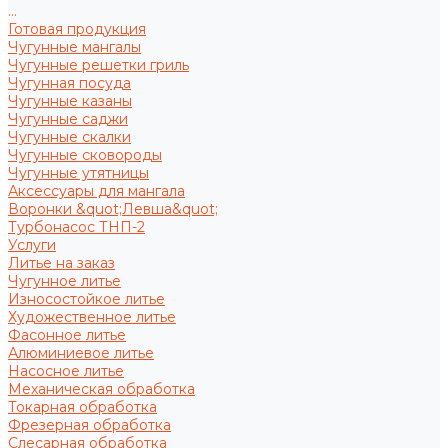
...
Готовая продукция
Чугунные мангалы
Чугунные решетки гриль
Чугунная посуда
Чугунные казаны
Чугунные саджи
Чугунные скалки
Чугунные сковороды
Чугунные утятницы
Аксессуары для мангала
Воронки &quot;Левша&quot;
Турбонасос ТНП-2
Услуги
Литье на заказ
Чугунное литье
Износостойкое литье
Художественное литье
Фасонное литье
Алюминиевое литье
Насосное литье
Механическая обработка
Токарная обработка
Фрезерная обработка
Слесарная обработка