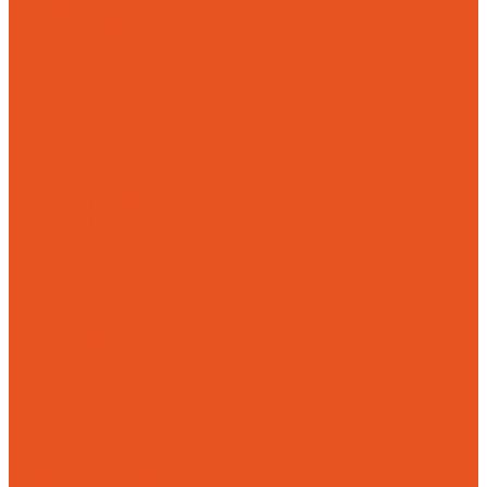
Доставка
Возврат и обмен товара надлежащего качества
Контакты
...
Готовая продукция
Чугунные мангалы
Чугунные решетки гриль
Чугунная посуда
Чугунные казаны
Чугунные саджи
Чугунные скалки
Чугунные сковороды
Чугунные утятницы
Аксессуары для мангала
Воронки &quot;Левша&quot;
Турбонасос ТНП-2
Услуги
Литье на заказ
Чугунное литье
Износостойкое литье
Художественное литье
Фасонное литье
Алюминиевое литье
Насосное литье
Механическая обработка