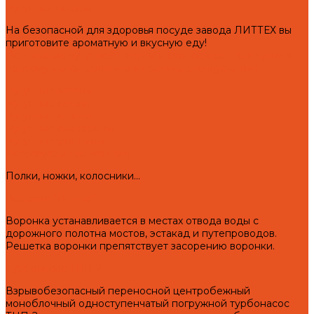
Чугунная посуда
На безопасной для здоровья посуде завода ЛИТТЕХ вы
приготовите ароматную и вкусную еду!
Подготовка чугунной посуды и аксессуаров для кухни к
первому использованию и правила эксплуатации!
Чугунные казаны
Чугунные саджи
Чугунные скалки
Чугунные сковороды
Чугунные утятницы
Аксессуары для мангала
Полки, ножки, колосники...
Воронки "Левша"
Воронка устанавливается в местах отвода воды с
дорожного полотна мостов, эстакад и путепроводов.
Решетка воронки препятствует засорению воронки.
Турбонасос ТНП-2
Взрывобезопасный переносной центробежный
моноблочный одноступенчатый погружной турбонасос