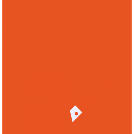
Литье на заказ
Чугунное литье
Износостойкое литье
Художественное литье
Фасонное литье
Алюминиевое литье
Насосное литье