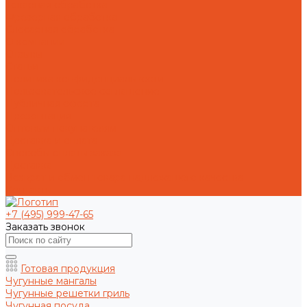
Токарная обработка
Фрезерная обработка
Слесарная обработка
О компании
Отзывы
Статьи
Политика конфиденциальности
Пользовательское соглашение
Публичная оферта
Презентация
Оптовым покупателям
Доставка и оплата
Способы оплаты заказа
Доставка
Возврат и обмен товара надлежащего качества
Контакты
+7 (495) 999-47-65
Заказать звонок
Готовая продукция
Чугунные мангалы
Чугунные решетки гриль
Чугунная посуда