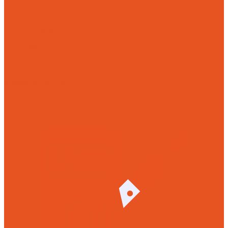
Литье на заказ
Чугунное литье
Износостойкое литье
Художественное литье
Фасонное литье
Алюминиевое литье
Насосное литье