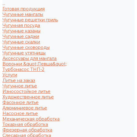
...
Готовая продукция
Чугунные мангалы
Чугунные решетки гриль
Чугунная посуда
Чугунные казаны
Чугунные саджи
Чугунные скалки
Чугунные сковороды
Чугунные утятницы
Аксессуары для мангала
Воронки &quot;Левша&quot;
Турбонасос ТНП-2
Услуги
Литье на заказ
Чугунное литье
Износостойкое литье
Художественное литье
Фасонное литье
Алюминиевое литье
Насосное литье
Механическая обработка
Токарная обработка
Фрезерная обработка
Слесарная обработка