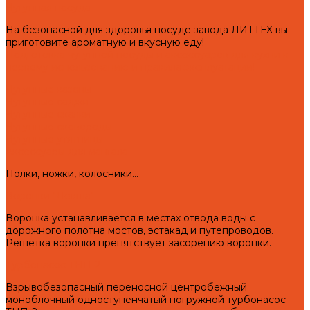
Чугунная посуда
На безопасной для здоровья посуде завода ЛИТТЕХ вы
приготовите ароматную и вкусную еду!
Подготовка чугунной посуды и аксессуаров для кухни к
первому использованию и правила эксплуатации!
Чугунные казаны
Чугунные саджи
Чугунные скалки
Чугунные сковороды
Чугунные утятницы
Аксессуары для мангала
Полки, ножки, колосники...
Воронки "Левша"
Воронка устанавливается в местах отвода воды с
дорожного полотна мостов, эстакад и путепроводов.
Решетка воронки препятствует засорению воронки.
Турбонасос ТНП-2
Взрывобезопасный переносной центробежный
моноблочный одноступенчатый погружной турбонасос