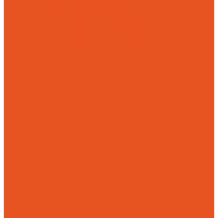
Механическая обработка
Токарная обработка
Фрезерная обработка
Слесарная обработка
О компании
Отзывы
Статьи
Политика конфиденциальности
Пользовательское соглашение
Публичная оферта
Презентация
Оптовым покупателям
Доставка и оплата
Способы оплаты заказа