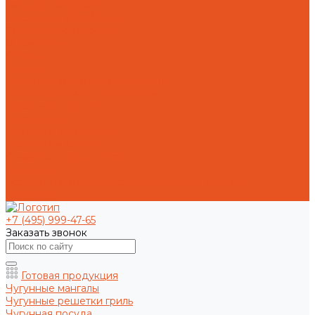
Токарная обработка
Фрезерная обработка
Слесарная обработка
О компании
Отзывы
Статьи
Политика конфиденциальности
Пользовательское соглашение
Публичная оферта
Презентация
Оптовым покупателям
Доставка и оплата
Способы оплаты заказа
Доставка
Возврат и обмен товара надлежащего качества
Контакты
+7 (495) 999-47-65
Заказать звонок
Готовая продукция
Чугунные мангалы
Чугунные решетки гриль
Чугунная посуда