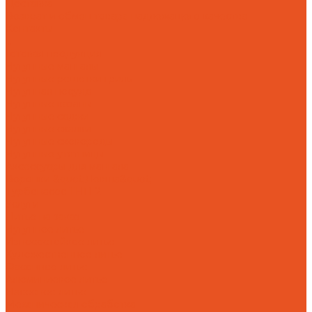
Доставка
Возврат и обмен товара надлежащего качества
Контакты
...
Готовая продукция
Чугунные мангалы
Чугунные решетки гриль
Чугунная посуда
Чугунные казаны
Чугунные саджи
Чугунные скалки
Чугунные сковороды
Чугунные утятницы
Аксессуары для мангала
Воронки &quot;Левша&quot;
Турбонасос ТНП-2
Услуги
Литье на заказ
Чугунное литье
Износостойкое литье
Художественное литье
Фасонное литье
Алюминиевое литье
Насосное литье
Механическая обработка