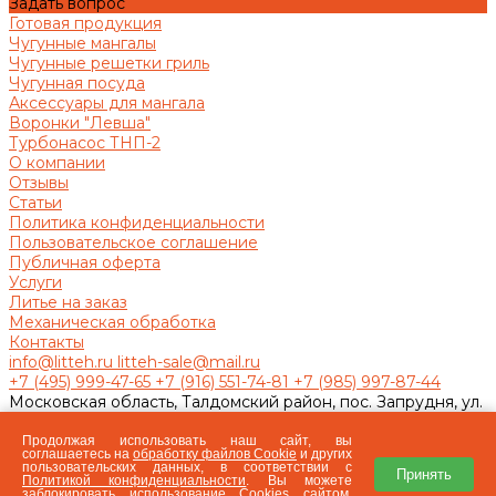
Задать вопрос
Готовая продукция
Чугунные мангалы
Чугунные решетки гриль
Чугунная посуда
Аксессуары для мангала
Воронки "Левша"
Турбонасос ТНП-2
О компании
Отзывы
Статьи
Политика конфиденциальности
Пользовательское соглашение
Публичная оферта
Услуги
Литье на заказ
Механическая обработка
Контакты
info@litteh.ru
litteh-sale@mail.ru
+7 (495) 999-47-65
+7 (916) 551-74-81
+7 (985) 997-87-44
Московская область, Талдомский район, пос. Запрудня, ул.
Ленина, д.1
Заказать звонок
Продолжая использовать наш сайт, вы
соглашаетесь на
обработку файлов Сookie
и других
Литейно-механический завод ООО «ЛИТТЕХ» ©
пользовательских данных, в соответствии с
Принять
2026 Universe, Все права защищены
Политикой конфиденциальности
. Вы можете
заблокировать использование Cookies сайтом,