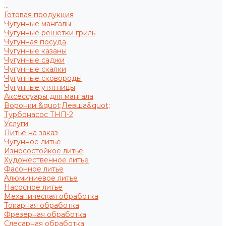
...
Готовая продукция
Чугунные мангалы
Чугунные решетки гриль
Чугунная посуда
Чугунные казаны
Чугунные саджи
Чугунные скалки
Чугунные сковороды
Чугунные утятницы
Аксессуары для мангала
Воронки &quot;Левша&quot;
Турбонасос ТНП-2
Услуги
Литье на заказ
Чугунное литье
Износостойкое литье
Художественное литье
Фасонное литье
Алюминиевое литье
Насосное литье
Механическая обработка
Токарная обработка
Фрезерная обработка
Слесарная обработка