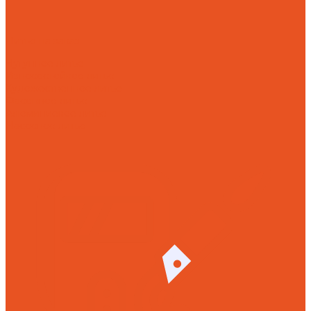
Литье на заказ
Чугунное литье
Износостойкое литье
Художественное литье
Фасонное литье
Алюминиевое литье
Насосное литье