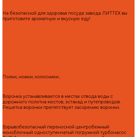
Чугунная посуда
На безопасной для здоровья посуде завода ЛИТТЕХ вы
приготовите ароматную и вкусную еду!
Подготовка чугунной посуды и аксессуаров для кухни к
первому использованию и правила эксплуатации!
Чугунные казаны
Чугунные саджи
Чугунные скалки
Чугунные сковороды
Чугунные утятницы
Аксессуары для мангала
Полки, ножки, колосники...
Воронки "Левша"
Воронка устанавливается в местах отвода воды с
дорожного полотна мостов, эстакад и путепроводов.
Решетка воронки препятствует засорению воронки.
Турбонасос ТНП-2
Взрывобезопасный переносной центробежный
моноблочный одноступенчатый погружной турбонасос