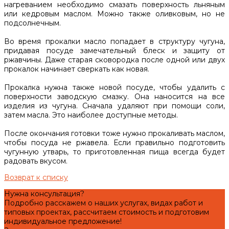
нагреванием необходимо смазать поверхность льняным
или кедровым маслом. Можно также оливковым, но не
подсолнечным.
Во время прокалки масло попадает в структуру чугуна,
придавая посуде замечательный блеск и защиту от
ржавчины. Даже старая сковородка после одной или двух
прокалок начинает сверкать как новая.
Прокалка нужна также новой посуде, чтобы удалить с
поверхности заводскую смазку. Она наносится на все
изделия из чугуна. Сначала удаляют при помощи соли,
затем масла. Это наиболее доступные методы.
После окончания готовки тоже нужно прокаливать маслом,
чтобы посуда не ржавела. Если правильно подготовить
чугунную утварь, то приготовленная пища всегда будет
радовать вкусом.
Возврат к списку
Нужна консультация?
Подробно расскажем о наших услугах, видах работ и
типовых проектах, рассчитаем стоимость и подготовим
индивидуальное предложение!