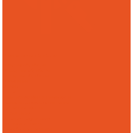
Механическая обработка
Токарная обработка
Фрезерная обработка
Слесарная обработка
О компании
Отзывы
Статьи
Политика конфиденциальности
Пользовательское соглашение
Публичная оферта
Презентация
Оптовым покупателям
Доставка и оплата
Способы оплаты заказа