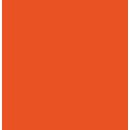
Доставка
Возврат и обмен товара надлежащего качества
Контакты
...
Готовая продукция
Чугунные мангалы
Чугунные решетки гриль
Чугунная посуда
Чугунные казаны
Чугунные саджи
Чугунные скалки
Чугунные сковороды
Чугунные утятницы
Аксессуары для мангала
Воронки &quot;Левша&quot;
Турбонасос ТНП-2
Услуги
Литье на заказ
Чугунное литье
Износостойкое литье
Художественное литье
Фасонное литье
Алюминиевое литье
Насосное литье
Механическая обработка