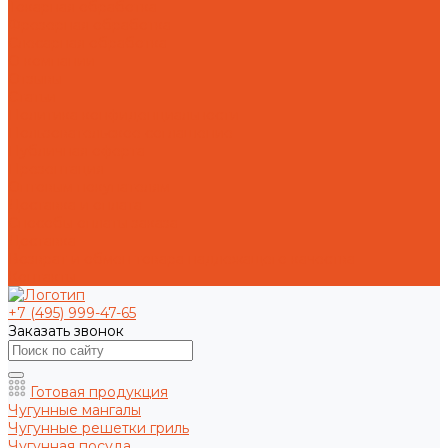
Токарная обработка
Фрезерная обработка
Слесарная обработка
О компании
Отзывы
Статьи
Политика конфиденциальности
Пользовательское соглашение
Публичная оферта
Презентация
Оптовым покупателям
Доставка и оплата
Способы оплаты заказа
Доставка
Возврат и обмен товара надлежащего качества
Контакты
+7 (495) 999-47-65
Заказать звонок
Готовая продукция
Чугунные мангалы
Чугунные решетки гриль
Чугунная посуда